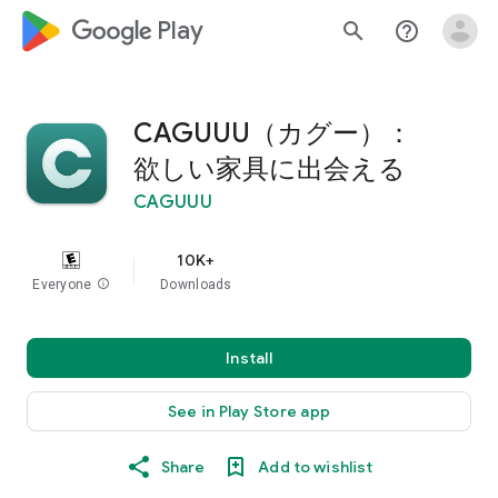
google_logo Play
search
help_outline
CAGUUU（カグー）：
欲しい家具に出会える
CAGUUU
10K+
Everyone
info
Downloads
Install
See in Play Store app
Share
Add to wishlist