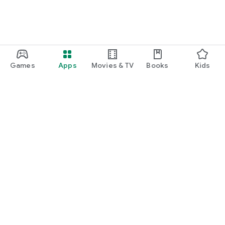
Games
Apps
Movies & TV
Books
Kids
Google Play
Play Pass
Play Points
Gift cards
Redeem