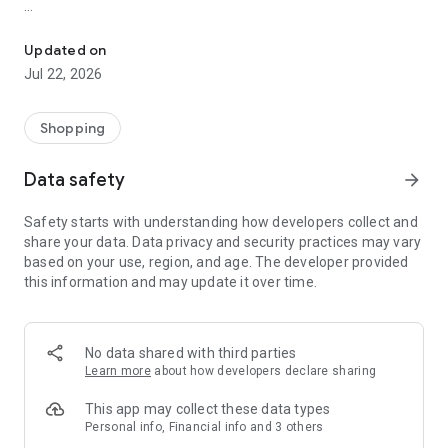
3,000点以上の高品質家具を低価格でお届け！北欧・韓国・ナチ
CAGUUUは、デザイン・快適性・機能性を兼ね備えた家具・イ
ンテリアブランド。
Updated on
ソファ, テーブル, チェア, ベッドや北欧風、韓国インテリア、
Jul 22, 2026
ナチュラル、モダンなど、3,000点以上の高品質家具を厳選。
数十万円クラスの高級家具と同等品質の商品を、圧倒的な低価
格でお届けします。
Shopping
さらに、無料インテリアコーディネートやオーダーソファ、
Data safety
arrow_forward
搬入・組立サービス、120日間マットレス無料体験など、
理想の暮らしをトータルでサポート。
Safety starts with understanding how developers collect and
全国に実店舗を展開し、展示会・ポップアップも開催していま
share your data. Data privacy and security practices may vary
す。
based on your use, region, and age. The developer provided
this information and may update it over time.
〈基本機能〉
■ 最新のセール・イベント・新商品情報をプッシュ通知でお知
らせ
■ 注文履歴や配送状況を簡単チェック
No data shared with third parties
■ 購入でポイントが貯まり、次回のお買い物で利用可能
Learn more
about how developers declare sharing
■ お気に入り登録で気になる家具をまとめて管理
This app may collect these data types
〈こんな方におすすめ〉
Personal info, Financial info and 3 others
■ 新生活や引っ越しを予定している方