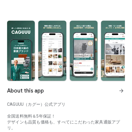
About this app
arrow_forward
CAGUUU（カグー）公式アプリ
全国送料無料＆5年保証！
デザインも品質も価格も、すべてにこだわった家具通販アプ
リ。