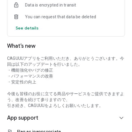
Data is encrypted in transit
■ 北欧・韓国・ナチュラルモダンスタイルが好きな方
■ 高品質な家具をお得に手に入れたい方
You can request that data be deleted
■ ソファ・ベッド・収納家具などをまとめて探したい方
■ ひとり暮らし、カップル、ファミリー層まで幅広く対応
See details
〈CAGUUUが選ばれる理由〉
■ 全国送料無料（※一部地域除く）
What’s new
■ 5年間品質保証で安心
■ 24時間365日カスタマーサポート
■ 無料インテリアコーディネートやオーダーメイドソファサー
CAGUUUアプリをご利用いただき、ありがとうございます。今
ビス
回は以下のアップデートを行いました。
■ 店舗で実際に体験可能
・機能強化やバグの修正
・パフォーマンスの改善
〈取り扱いアイテム〉
・安定性の向上
CAGUUUでは、暮らしを彩るインテリア・家具を幅広くご用
意。
今後も皆様のお役に立てる商品やサービスをご提供できますよ
【家具】ソファ / ベッド / テーブル / テレビ台 / 収納家具 / ダ
う、改善を続けて参りますので、
イニング / デスク / チェア / 照明 / ペット家具
引き続き、CAGUUUをよろしくお願いいたします。
【ファブリック】ラグ / カーテン / クッション / 布団カバー
App support
【キッズ家具】学習机 / 子供ベッド / 収納
expand_more
【ガーデン家具】ガーデンチェア / テーブル / 日よけ
【雑貨】食器 / ルームウェア / モビール / 季節デコレーション
flag
Flag as inappropriate