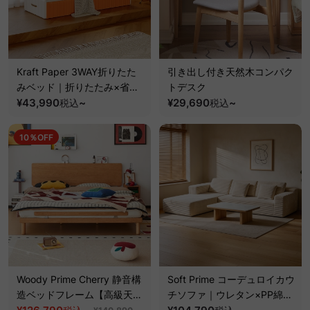
Kraft Paper 3WAY折りたた
引き出し付き天然木コンパク
みベッド｜折りたたみ×省ス
トデスク
ペース収納
¥43,990
~
¥29,690
~
税込
税込
10％OFF
Woody Prime Cherry 静音構
Soft Prime コーデュロイカウ
造ベッドフレーム【高級天然
チソファ｜ウレタン×PP綿の
チェリー材】
ふんわり構造とレイアウト自