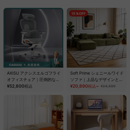
15％OFF
AXISU アクシスエルゴフライ
Soft Prime シェニールワイド
オフィスチェア｜圧倒的な追
ソファ｜上品なデザインと優
従機能とフルサポート構造
¥52,800
れた耐久性【色カスタマイズ
¥20,890
~
税込
税込
¥24,590
可】