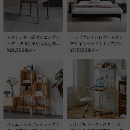
モダンレザー調ダイニングチ
トップグレインレザーモダン
ェア｜快適な座り心地と洗練
デザインベッド｜トップグレ
されたモダンデザインを兼ね
¥29,790
~
インレザーを使用した高めの
¥117,190
~
税込
税込
備えた一脚【椅子2脚セット
背もたれ設計でくつろげるベ
20%OFF】
ッド
スリムディスプレイラック｜
シンプルワークデスク｜1台