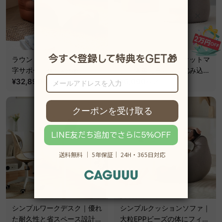
ラウンドフォルムソファ｜U
コンパクトデザインオットマ
字サポート構造×分散クッシ
ン｜体重に合わせて沈み込む
ョン設計
¥32,890
~
安定フィット設計
¥6,090
税込
税込
シンプルワークデスク｜優れ
シンプルクッションソファ｜
た耐久性と省スペース設計で
大粒EPPビーズの体にフィッ