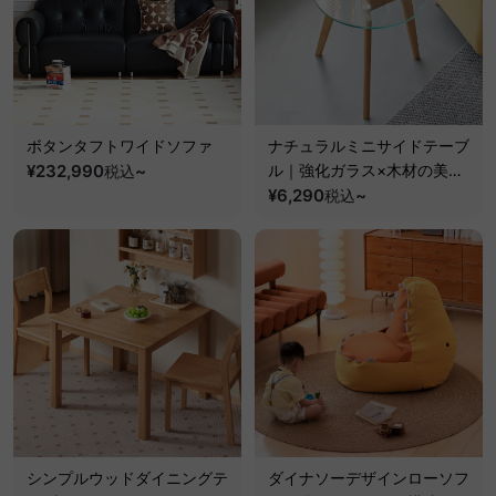
ボタンタフトワイドソファ
ナチュラルミニサイドテーブ
¥232,990
~
ル｜強化ガラス×木材の美し
税込
く丈夫なつくり
¥6,290
~
税込
シンプルウッドダイニングテ
ダイナソーデザインローソフ