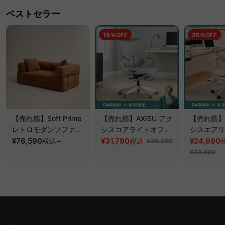
ベストセラー
19％OFF
26％OFF
【売れ筋】Soft Prime
【売れ筋】AXISU アク
【売れ筋】A
レトロモダンソファベ
シスコアライトオフィ
シスエアリ
ッド｜20色以上から選
¥76,590
~
スチェア
¥31,790
フィスチェ
¥24,990
税込
税込
¥39,290
べるコーデュロイ
¥33,990
2WAY【色カスタマイ
ズ可】