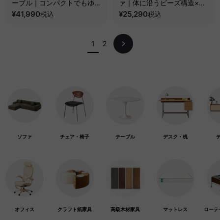
ーブル｜コンパクトでもゆと
ァ｜体に沿うビーズ構造×リ
りを生むサイズ展開
¥41,990
ネン調ファブリック【洗える
¥25,290
税込
税込
カバー】
1
2
ソファ
チェア・椅子
テーブル
デスク・机
オフィス
クラフト紙家具
高級木材家具
マットレス
ローテ