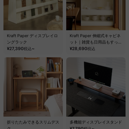
Kraft Paper ディスプレイロ
Kraft Paper 伸縮式キャビネ
ングラック
ット｜雑貨も日用品もすっき
¥27,390
~
り収まる軽量収納棚
¥28,690
税込
税込
折りたたみできるスリムデス
多機能ディスプレイスタンド
ク
¥7,790
~
税込