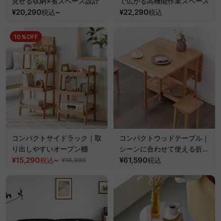
見せる収納×省スペース設計
で広がる高機能作業スペース
¥20,290
~
¥22,290
税込
税込
10％OFF
コンパクトサイドラック｜取
コンパクトウッドテーブル｜
り出しやすいオープン棚
シーンに合わせて使える折り
¥15,290
~
たたみ式天板
¥61,590
税込
税込
¥16,990