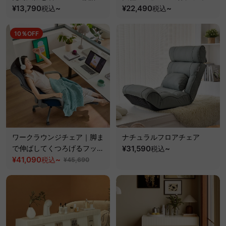
安心の作業スペース
¥13,790
~
トする座り心地
¥22,490
~
税込
税込
10％OFF
ワークラウンジチェア｜脚ま
ナチュラルフロアチェア
で伸ばしてくつろげるフット
¥31,590
~
税込
レスト付き
¥41,090
~
税込
¥45,690