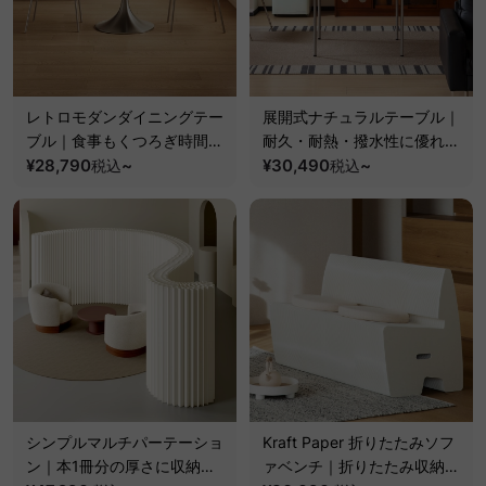
レトロモダンダイニングテー
展開式ナチュラルテーブル｜
ブル｜食事もくつろぎ時間も
耐久・耐熱・撥水性に優れた
心地よく囲めるモダン円形ダ
¥28,790
~
高機能天板
¥30,490
~
税込
税込
イニングテーブル
シンプルマルチパーテーショ
Kraft Paper 折りたたみソフ
ン｜本1冊分の厚さに収納で
ァベンチ｜折りたたみ収納・