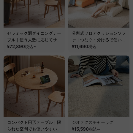
セラミック調ダイニングテー
分割式フロアクッションソフ
ブル｜使う人数に応じてサイ
ァ｜つなぐ・分けるで使い方
ズ調整できる伸縮構造
¥72,890
~
自在
¥11,690
税込
税込
コンパクト円形テーブル｜限
ジオテクスチャーラグ
られた空間でも使いやすい省
¥15,590
~
税込