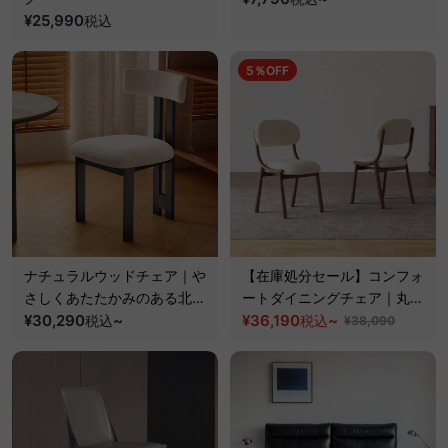
¥25,990
税込
5％OFF
ナチュラルウッドチェア｜や
【在庫処分セール】コンフォ
さしくあたたかみのある北欧
ートダイニングチェア｜丸み
風スタイル【椅子2脚セット
¥30,290
~
フォルムと天然木フレームを
¥36,190
~
税込
税込
¥38,090
20%OFF】
組み合わせた一脚【椅子2脚
セット20%OFF】