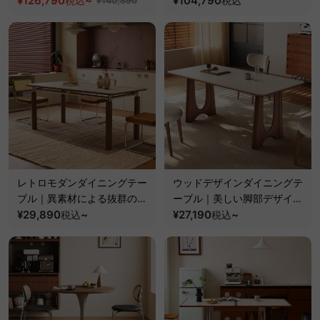
¥126,790
~
¥104,790
税込
税込
¥140,890
在なモジュール設計
レトロモダンダイニングテー
ウッドデザインダイニングテ
ブル｜異素材による抜群の耐
ーブル｜美しい脚部デザイン
久性とデザイン
¥29,890
~
と高品質セラミック天板
¥27,190
~
税込
税込