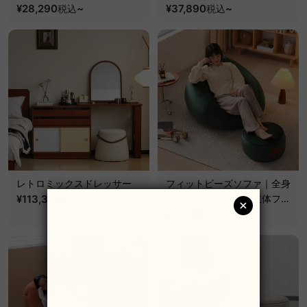
座り心地と重厚感を兼ね備え
¥28,290
~
熱性天板と美しく丈夫な木材
¥37,890
~
税込
税込
た一脚【椅子2脚セット
フレーム
20%OFF】
レトロミックスドレッサー
フィットビーズソファ｜全身
¥113,390
~
を預けて形が変わる立体フィ
税込
ット設計
¥23,090
~
税込