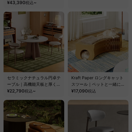
スペース設計
¥43,390
~
税込
セラミックナチュラル円卓テ
Kraft Paper ロングキャット
ーブル｜高機能天板と厚く強
スツール｜ペットと一緒に使
いクロス脚デザイン
¥22,790
~
える折り畳み式猫用ハウスデ
¥17,090
税込
税込
ザイン