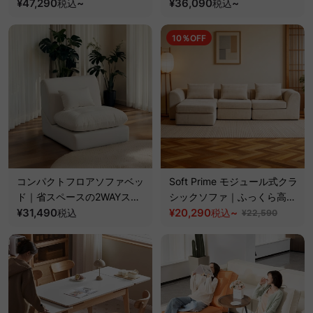
きる折り畳み式
¥47,290
~
長さ調整可能
¥36,090
~
税込
税込
10％OFF
コンパクトフロアソファベッ
Soft Prime モジュール式クラ
ド｜省スペースの2WAYスタ
シックソファ｜ふっくら高弾
イル＆取り外せるコーデュロ
¥31,490
力クッションと耐久性に優れ
¥20,290
~
税込
税込
¥22,590
イカバー
たシェニール織生地