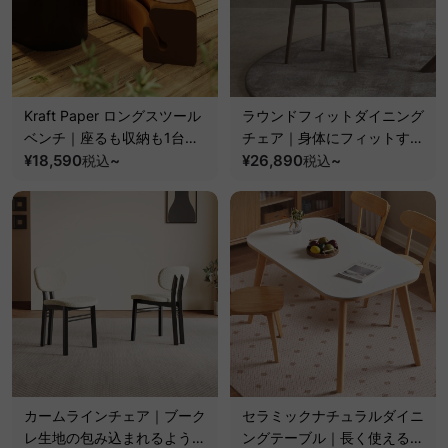
Kraft Paper ロングスツール
ラウンドフィットダイニング
ベンチ｜座るも収納も1台で
チェア｜身体にフィットする
完結×引き伸ばしてすぐに使
¥18,590
~
背もたれと天然木フレームの
¥26,890
~
税込
税込
える折り畳み式
快適チェア【椅子2脚セット
20%OFF】
カームラインチェア｜ブーク
セラミックナチュラルダイニ
レ生地の包み込まれるような
ングテーブル｜長く使える耐