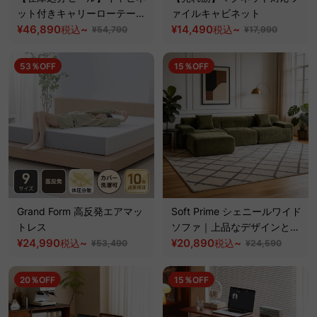
ット付きキャリーローテーブ
ァイルキャビネット
ル
¥46,890
~
¥14,490
~
税込
税込
¥54,790
¥17,990
53％OFF
15％OFF
Grand Form 高反発エアマッ
Soft Prime シェニールワイド
トレス
ソファ｜上品なデザインと優
¥24,990
~
れた耐久性【色カスタマイズ
¥20,890
~
税込
税込
¥53,490
¥24,590
可】
20％OFF
15％OFF