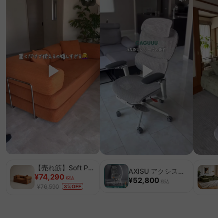
【売れ筋】Soft Prime レトロモダンソファベッド｜20色以上から選べるコーデュロイ2WAY【色カスタマイズ可】
AXISU アクシスエルゴフライオフィスチェア｜圧倒的な追従機能とフルサポート構造
¥74,290
税込
¥52,800
税込
¥76,590
3%OFF