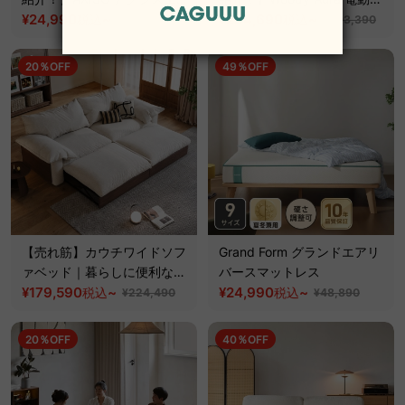
リーライトオフィスチェア
¥24,990
~
降デスク【組立サービス付】
¥234,690
~
税込
税込
¥33,990
¥293,390
【高級天然ホワイトアッシュ
材】
20％OFF
49％OFF
【売れ筋】カウチワイドソフ
Grand Form グランドエアリ
ァベッド｜暮らしに便利な洗
バースマットレス
えるカバー＆伸長式ソファ
¥179,590
~
¥24,990
~
税込
税込
¥224,490
¥48,890
20％OFF
40％OFF