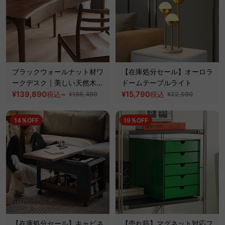
ブラックウォールナット材ワ
【在庫処分セール】オーロラ
ークデスク｜美しい天然木を
ドームテーブルライト
使用した便利な収納付きテー
¥139,890
~
¥15,790
税込
税込
¥166,490
¥22,590
ブル
14％OFF
19％OFF
【在庫処分セール】キャビネ
【売れ筋】マグネット対応フ