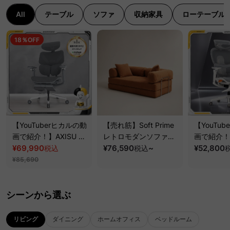
All
テーブル
ソファ
収納家具
ローテーブル
18％OFF
【YouTuberヒカルの動
【売れ筋】Soft Prime
【YouTu
画で紹介！】AXISU ア
レトロモダンソファベ
画で紹介！】
クシスエルゴコアオフ
¥69,990
ッド｜20色以上から選
¥76,590
~
クシスエル
¥52,800
税込
税込
ィスチェア
べるコーデュロイ
フィスチェ
¥85,690
2WAY【色カスタマイ
な追従機能
ズ可】
ート構造
シーンから選ぶ
リビング
ダイニング
ホームオフィス
ベッドルーム