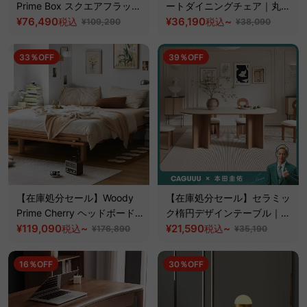
Prime Box スクエアフラップ
ートダイニングチェア｜丸み
キャビネット
¥76,490
フォルムと天然木フレームを
¥36,190
~
税込
税込
¥109,290
¥38,090
組み合わせた一脚【椅子2脚
セット20%OFF】
33％OFF
39％OFF
【在庫処分セール】Woody
【在庫処分セール】セラミッ
Prime Cherry ヘッドボード
ク楕円デザインテーブル｜広
レスベッドフレーム
¥119,090
~
くて大きいこだわり天板
¥21,590
~
税込
税込
¥176,890
¥35,190
16％OFF
30％OFF