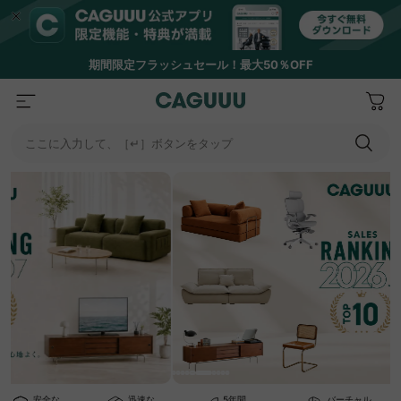
期間限定フラッシュセール！最大50％OFF
ここに入力して、［↵］ボタンをタップ
安全な
迅速な
5年間
バーチャル