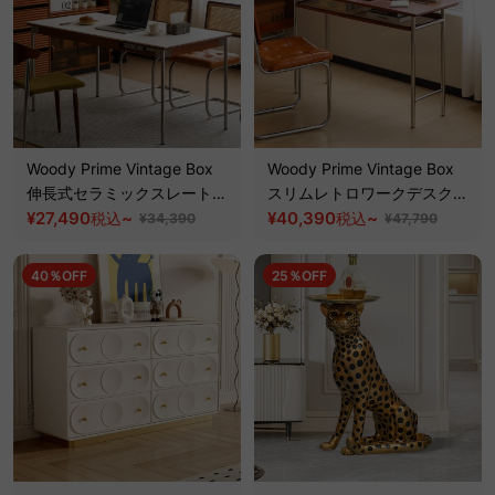
Woody Prime Vintage Box
Woody Prime Vintage Box
伸長式セラミックスレートダ
スリムレトロワークデスク
イニングテーブル【高級天然
¥27,490
~
【高級天然ツゲ材】
¥40,390
~
税込
税込
¥34,390
¥47,790
ツゲ材】
40％OFF
25％OFF