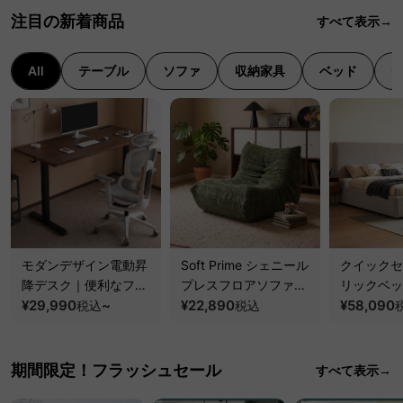
注目の新着商品
すべて表示→
All
テーブル
ソファ
収納家具
ベッド
モダンデザイン電動昇
Soft Prime シェニール
クイックセ
降デスク｜便利なフッ
プレスフロアソファ｜
リックベッ
ク・コンセント・
¥29,990
~
圧縮梱包で搬入しやす
¥22,890
要で組み立
¥58,090
税込
税込
USB・Type-C対応で
い、軽量コンパクトの
ッションベ
高さ調節可能なメモリ
幅75cm一人掛けソフ
ム
ー機能搭載ワークデス
ァ
期間限定！フラッシュセール
すべて表示→
ク