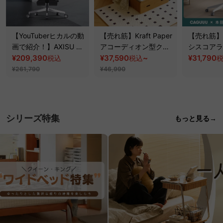
【YouTuberヒカルの動
【売れ筋】Kraft Paper
【売れ筋】A
画で紹介！】AXISU ア
アコーディオン型クラ
シスコアラ
クシスロイヤルレザー
¥209,390
フトベッド
¥37,590
~
スチェア
¥31,790
税込
税込
オフィスチェア
¥261,790
¥46,990
シリーズ特集
もっと見る→