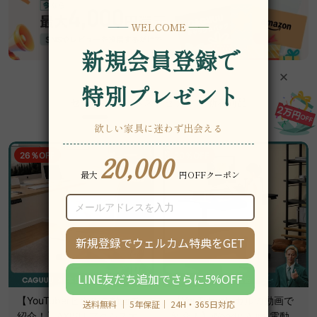
セール商品
ベストセラー
新着商品
26％OFF
20％OFF
【YouTuberヒカルの動画で
【YouTuberヒカルの動画で
紹介！】AXISU アクシスエア
紹介！】Woody Aura 電動昇