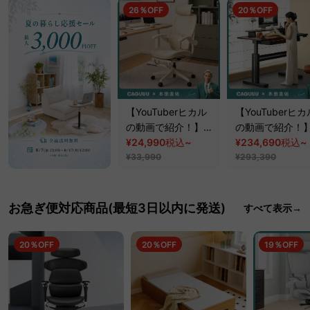
26％OFF
20％OFF
【YouTuberヒカル
【YouTuberヒカ
の動画で紹介！】
の動画で紹介！
AXISU アクシスエ
¥24,990
税込
~
Woody Aura 電
¥234,690
税込
~
アリーライトオフィ
¥33,990
降デスク【組立
¥293,390
スチェア
ビス付】【高級
ホワイトアッシ
材】
お急ぎ便対応商品(最短3日以内に発送)
すべて表示→
20％OFF
20％OFF
19％OFF