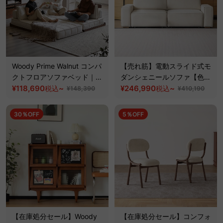
Woody Prime Walnut コンパ
【売れ筋】電動スライド式モ
クトフロアソファベッド｜ベ
ダンシェニールソファ【色・
ッドにもなる伸長式【高級天
¥118,690
~
素材カスタマイズ可】
¥246,990
~
税込
税込
¥148,390
¥410,190
然ブラックウォールナット
材】【色・素材カスタマイズ
30％OFF
5％OFF
可】
【在庫処分セール】Woody
【在庫処分セール】コンフォ