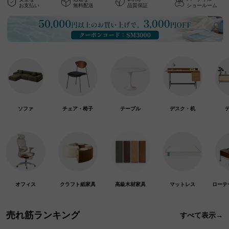
お支払い
無料配送
品質保証
ショールーム
ソファ
チェア・椅子
テーブル
デスク・机
オフィス
クラフト紙家具
高級木材家具
マットレス
ローテ
売れ筋ランキング
すべて表示→