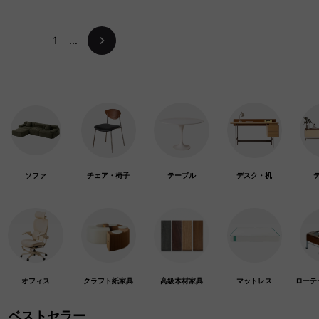
1
...
ソファ
チェア・椅子
テーブル
デスク・机
オフィス
クラフト紙家具
高級木材家具
マットレス
ローテ
ベストセラー