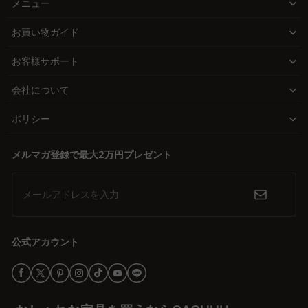
リビングづくりは、どんな時間を過ごしたいかを思い描くことから
メニュー
始まります。家族で過ごす団らんの時間、落ち着いて読書を楽しむ
お買い物ガイド
ひととき、映画をゆっくり観たい夜。それぞれのスタイルに合う家
具を選ぶことで、リビングはあなたらしさを映す空間に変わりま
お客様サポート
す。CAGUUUでは、北欧モダン、ヴィンテージ、ナチュラルなど、
多彩なテイストから理想のアイテムを見つけられます。
会社について
新しい基準で選ぶ楽しさ
ポリシー
高品質な素材を使用した家具を、誰もが選びやすい価格で手に取れ
るようにすること。それがCAGUUUの考える「新しい基準」です。
メルマガ登録で最大2万円プレゼント
耐久性やデザイン性にこだわったアイテムを揃え、長く愛用できる
家具を選んでいただけます。価格だけで諦めることなく、ライフス
メールアドレスを入力
タイルに寄り添う選択肢をご提案します。
安心と信頼をあなたに
公式アカウント
CAGUUUの家具は、毎日の暮らしの中で安心して使える品質を大切
にしています。5年間の品質保証や、1,000件以上の高評価レビュー
など、購入後も長く寄り添うための体制を整えています。また、無
料のインテリア提案サービス「MyCoordi」や、福岡県内の実店舗