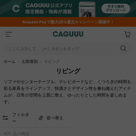
Amazon
Payで最大20%還元キャンペーン開催中！
ここに入力して、［↵］ボタンをタップ
ホーム
＞
お部屋別
＞
リビング
リビング
ソファやセンターテーブル、テレビボードなど、くつろぎの時間を
彩る家具をラインアップ。快適さとデザイン性を兼ね備えたアイテ
ムが、日常の空間を上質に整え、ゆったりとした時間を楽しめま
す。
フィルタ
並べ替え
ー
401 点の商品