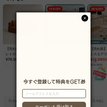
19％OFF
26％OFF
【売れ筋】Soft Prime
【売れ筋】AXISU アク
【売れ筋】A
レトロモダンソファベ
シスコアライトオフィ
シスエアリ
ッド｜20色以上から選
¥76,590
~
スチェア
¥31,790
フィスチェ
¥24,990
税込
税込
¥39,290
べるコーデュロイ
¥33,990
2WAY【色カスタマイ
ズ可】
関連カテゴリ
リビングソファー
リビング キャビネット
リビン