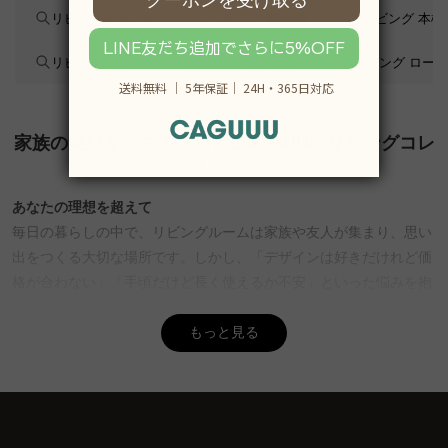
リビングテーブル
リビング 収納棚
リビング 本棚
リビング ラグ
リビング テレビ台
リビング ロー
家族の笑顔が集まる場所、CAGUUUのリビングコレ
クション
あなたの理想を超えて
毎日の暮らしの中で、リビングルームは家族や友人が集まり、思い
出をつくる大切な場所です。しかし、「デザインは好きだけれど価
格が合わない」「手頃だけど長く使えるか不安」といった悩みを抱
えることも少なくありません。CAGUUUは、おしゃれさと品質を兼
ね備えた家具を手に取りやすい価格帯で揃え、理想の空間づくりを
もっと見る
サポートします。リビングコレクションは、家具選びのワクワクを
そのままお届けするラインナップです。
あなたの心の声にお応えします