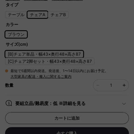
タイプ
テーブル
チェアA
チェアB
カラー
ブラウン
サイズ(cm)
[B]チェア単品・幅43×奥行48×高さ87
[C]チェア2脚セット・幅43×奥行48×高さ87
最短で5週間以内発送。発送後、1〜14日以内にお届け予定。
大型家具の配送・搬入に関するご案内
数量
要組立品/難易度：低 ※詳細を見る
カートに追加
今すぐ購入