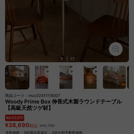
1
|
17
商品コード：muu02411116007
Woody Prime Box 伸長式木製ラウンドテーブル
【高級天然ツゲ材】
5%OFF
商品
¥38,690
税込
¥40,790
送料無料
・
5年間品質保証
・
3回分割手数料無料