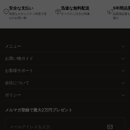
高さ調節可能なメモリ
ム
キャスター
安全な支払い
迅速な無料配送
5年間品
ー機能搭載ワークデス
高度なセキュリティ対策で安
すべてのご注文が対象
品質保証書
ク
心のお買い物
届け
メニュー
お買い物ガイド
お客様サポート
会社について
ポリシー
メルマガ登録で最大2万円プレゼント
メールアドレスを入力