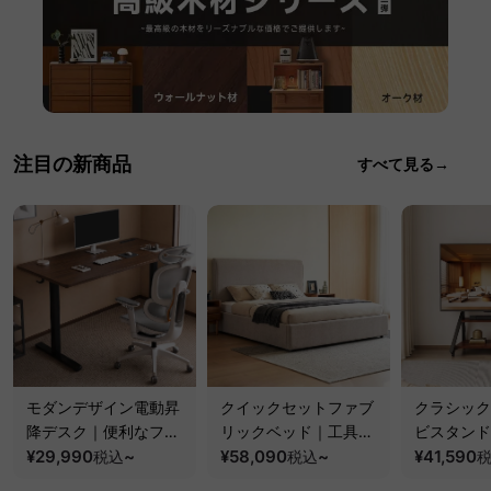
注目の新商品
すべて見る→
モダンデザイン電動昇
クイックセットファブ
クラシック
降デスク｜便利なフッ
リックベッド｜工具不
ビスタンド
ク・コンセント・
¥29,990
~
要で組み立てられるク
¥58,090
~
100kgの
¥41,590
税込
税込
USB・Type-C対応で
ッションベッドフレー
と場所を選