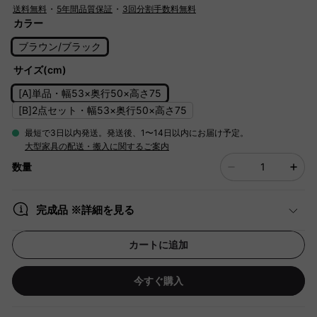
送料無料
・
5年間品質保証
・
3回分割手数料無料
カラー
ブラウン/ブラック
サイズ(cm)
[A]単品・幅53×奥行50×高さ75
[B]2点セット・幅53×奥行50×高さ75
最短で3日以内発送。発送後、1〜14日以内にお届け予定。
大型家具の配送・搬入に関するご案内
数量
完成品 ※詳細を見る
カートに追加
今すぐ購入