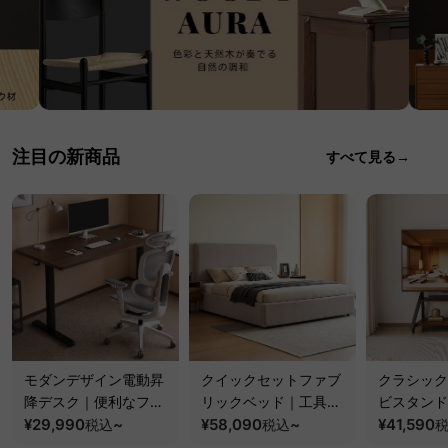
注目の新商品
すべて見る→
モダンデザイン電動昇
クイックセットファブ
クラシック
降デスク｜便利なフッ
リックベッド｜工具不
ビスタンド
ク・コンセント・
¥29,990
~
要で組み立てられるク
¥58,090
~
100kgの
¥41,590
税込
税込
USB・Type-C対応で
ッションベッドフレー
と場所を選