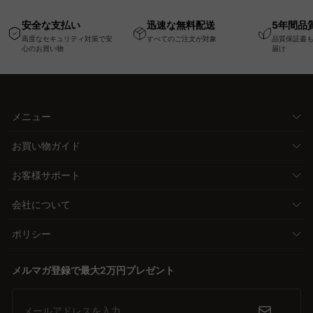
高さ調節可能なメモリ
ム
キャスター
安全な支払い
迅速な無料配送
5年間品
ー機能搭載ワークデス
高度なセキュリティ対策で安
すべてのご注文が対象
品質保証書
ク
心のお買い物
届け
メニュー
お買い物ガイド
お客様サポート
会社について
ポリシー
メルマガ登録で最大2万円プレゼント
メールアドレスを入力