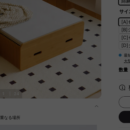
綿
サイズ
[A
[B
[C
[D
最
大
数量
1
|
24
に重なる場所