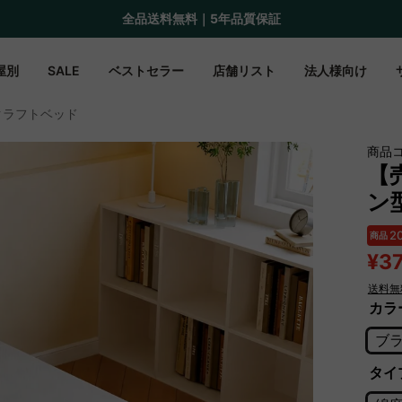
Amazon
Payで最大20%還元キャンペーン開催中！
屋別
SALE
ベストセラー
店舗リスト
法人様向け
型クラフトベッド
商品コ
【売
ン
2
商品
¥3
送料無
カラ
ブ
タイ