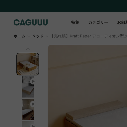
特集
カテゴリー
お部
ホーム
＞
ベッド
＞
【売れ筋】Kraft Paper アコーディオン