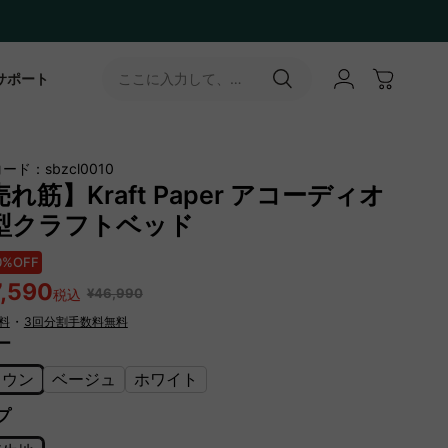
サポート
ここに入力して、
［↵］ボタンをタップ
ード：sbzcl0010
れ筋】Kraft Paper アコーディオ
型クラフトベッド
0%OFF
7,590
¥46,990
税込
料
・
3回分割手数料無料
ー
ラウン
ベージュ
ホワイト
プ