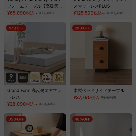
フォームテーブル【高級天然
スマットレスPLUS
チェリー材】
¥65,090
~
¥125,590
~
税込
税込
¥77,490
¥167,490
47％OFF
20％OFF
Grand Form 高反発エアマッ
木製ベッドサイドテーブル
トレス
¥27,790
税込
¥34,790
¥28,090
~
税込
¥53,490
35％OFF
48％OFF