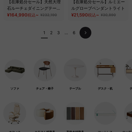
【在庫処分セール】天然大理
【在庫処分セール】ルミエー
石ルーチェダイニングテーブ
ルグローブペンダントライト
ル
¥164,990
~
¥21,590
~
税込
税込
¥232,190
¥30,890
1
2
3
...
6
ソファ
チェア・椅子
テーブル
デスク・机