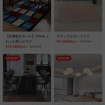
【在庫処分セール】Check ふ
ナチュラルサンドラグ
わふわ柔らかラグ
¥11,490
~
税込
¥13,590
¥13,090
~
税込
¥20,190
29％OFF
30％OFF