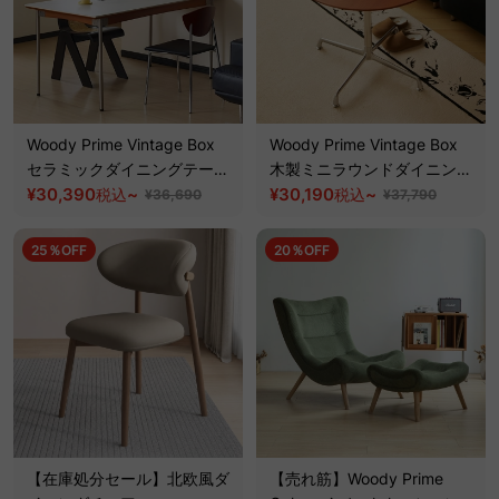
Woody Prime Vintage Box
Woody Prime Vintage Box
セラミックダイニングテーブ
木製ミニラウンドダイニング
ル【高級天然ツゲ材】
¥30,390
~
テーブル【高級天然ツゲ材】
¥30,190
~
税込
税込
¥36,690
¥37,790
25％OFF
20％OFF
【在庫処分セール】北欧風ダ
【売れ筋】Woody Prime