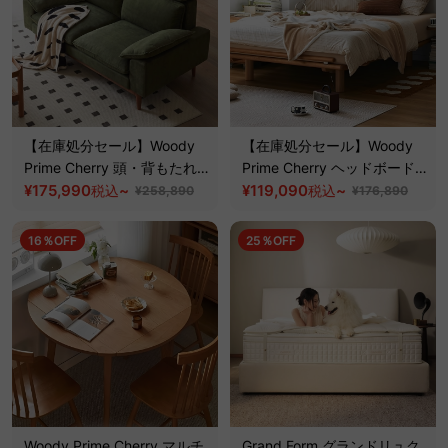
【在庫処分セール】Woody
【在庫処分セール】Woody
Prime Cherry 頭・背もたれ
Prime Cherry ヘッドボード
調整できるカラーカスタマイ
¥175,990
~
レスベッドフレーム
¥119,090
~
税込
税込
¥258,890
¥176,890
ズソファ
16％OFF
25％OFF
Woody Prime Cherry マルチ
Grand Form グランドリュク