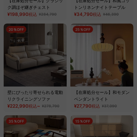
【在庫処分セール】クラシッ
【在庫処分セール】和風コッ
ク調ほぞ継ぎチェスト
トンリネンナイトテーブル
¥198,990
¥34,790
税込
税込
¥284,790
¥46,390
20％OFF
25％OFF
壁にぴったり寄せられる電動
【在庫処分セール】和モダン
リクライニングソファ
ペンダントライト
¥222,990
~
¥27,790
税込
税込
¥278,790
¥37,090
35％OFF
15％OFF