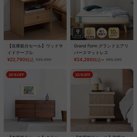
【在庫処分セール】ウッドサ
Grand Form グランドエアリ
イドテーブル
バースマットレス
¥22,790
¥34,290
~
税込
税込
¥35,090
¥65,390
30％OFF
25％OFF