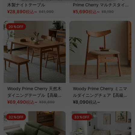
木製ナイトテーブル
Prime Cherry マルチスタイ
¥28,890
~
ルリビングボード【高級天然
¥5,690
~
税込
税込
¥41,990
¥8,190
チェリー材】
20％OFF
Woody Prime Cherry 天然木
Woody Prime Cherry ミニマ
ダイニングテーブル【高級天
ルダイニングチェア【高級天
然チェリー材】
¥69,490
~
然チェリー材】【椅子2脚セ
¥8,090
~
税込
税込
¥86,890
ット10%OFF】
32％OFF
33％OFF