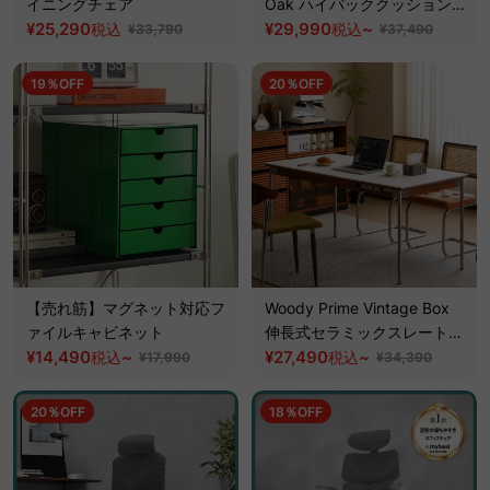
イニングチェア
Oak ハイバッククッションソ
¥25,290
ファチェア【高級天然ホワイ
¥29,990
~
税込
税込
¥33,790
¥37,490
トオーク材】
19％OFF
20％OFF
【売れ筋】マグネット対応フ
Woody Prime Vintage Box
ァイルキャビネット
伸長式セラミックスレートダ
¥14,490
~
イニングテーブル【高級天然
¥27,490
~
税込
税込
¥17,990
¥34,390
ツゲ材】
20％OFF
18％OFF