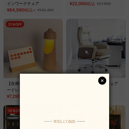
インワークチェア
¥22,090
税込
¥27,690
¥84,990
~
税込
¥142,490
21％OFF
【在庫処分セール】ブナ材コ
クッションオフィスチェア
ードレスLEDライト
¥51,490
税込
¥7,290
~
税込
¥9,190
10％OFF
25％OFF