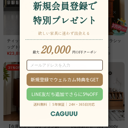
ティッシュボックス一体型ド
【在庫処分セール】クラシッ
ッグトレー
ク木製ナイトテーブル
¥23,890
¥41,890
税込
税込
¥26,590
¥55,890
31％OFF
31％OFF
【在庫処分セール】ラタン調
【在庫処分セール】Woody