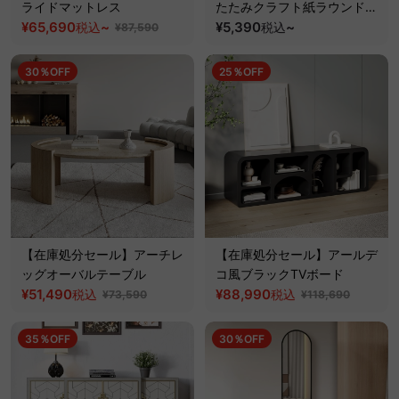
ライドマットレス
たたみクラフト紙ラウンドス
¥65,690
~
ツール
¥5,390
~
税込
税込
¥87,590
30％OFF
25％OFF
【在庫処分セール】アーチレ
【在庫処分セール】アールデ
ッグオーバルテーブル
コ風ブラックTVボード
¥51,490
¥88,990
税込
税込
¥73,590
¥118,690
35％OFF
30％OFF