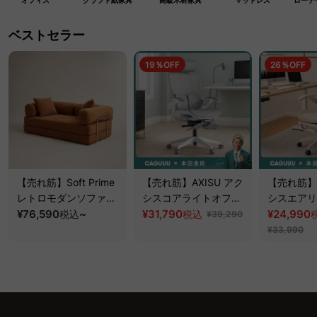
オフィス
クラフト紙家具
高級木材家具
マットレス
ローテ
ベストセラー
19％OFF
26％OFF
【売れ筋】Soft Prime
【売れ筋】AXISU アク
【売れ筋】A
レトロモダンソファベ
シスコアライトオフィ
シスエアリ
ッド｜20色以上から選
¥76,590
~
スチェア
¥31,790
フィスチェ
¥24,990
税込
税込
¥39,290
べるコーデュロイ
¥33,990
2WAY【色カスタマイ
ズ可】