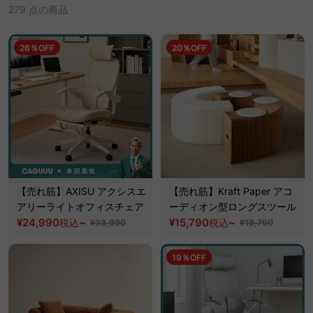
279 点の商品
26％OFF
20％OFF
【売れ筋】AXISU アクシスエ
【売れ筋】Kraft Paper アコ
アリーライトオフィスチェア
ーディオン型ロングスツール
¥24,990
~
¥15,790
~
税込
税込
¥33,990
¥19,790
19％OFF