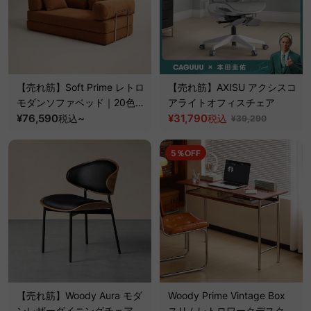
【売れ筋】Soft Prime レトロ
【売れ筋】AXISU アクシスコ
モダンソファベッド｜20色以
アライトオフィスチェア
上から選べるコーデュロイ
¥76,590
~
¥31,790
税込
税込
¥39,290
2WAY【色カスタマイズ可】
5％OFF
【売れ筋】Woody Aura モダ
Woody Prime Vintage Box
ンレザーダイニングチェア
スリムレトロワークデスク