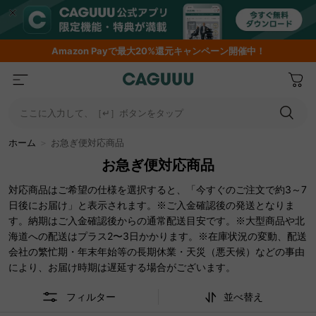
期間限定フラッシュセール！最大50％OFF
…
ここに入力して、［↵］ボタンをタップ
ホーム
＞
お急ぎ便対応商品
お急ぎ便対応商品
対応商品はご希望の仕様を選択すると、「今すぐのご注文で約3～7
日後にお届け」と表示されます。※ご入金確認後の発送となりま
す。納期はご入金確認後からの通常配送目安です。※大型商品や北
海道への配送はプラス2〜3日かかります。※在庫状況の変動、配送
会社の繁忙期・年末年始等の長期休業・天災（悪天候）などの事由
により、お届け時期は遅延する場合がございます。
フィルター
並べ替え