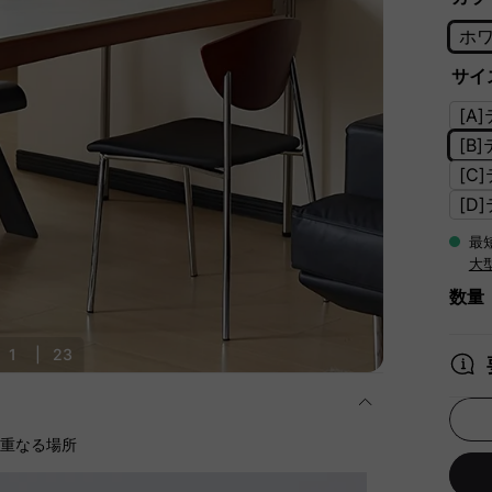
ホ
サイズ
[A
[B
[C
[D
最
大
数量
1
|
23
に重なる場所