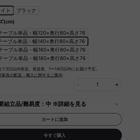
ワイト
ブラック
(cm)
]テーブル単品・幅120×奥行80×高さ76
]テーブル単品・幅140×奥行80×高さ76
]テーブル単品・幅160×奥行80×高さ76
]テーブル単品・幅180×奥行80×高さ76
短で3日以内発送。発送後、1〜14日以内にお届け予定。
型家具の配送・搬入に関するご案内
要組立品/難易度：中 ※詳細を見る
カートに追加
今すぐ購入