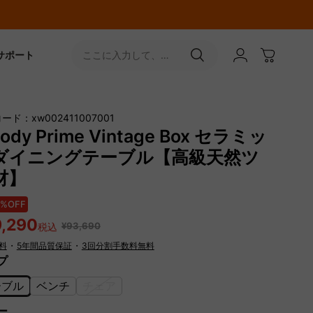
サポート
ここに入力して、
［↵］ボタンをタップ
ード：xw002411007001
ody Prime Vintage Box セラミッ
ダイニングテーブル【高級天然ツ
材】
5%OFF
9,290
¥93,690
税込
料
・
5年間品質保証
・
3回分割手数料無料
プ
ーブル
ベンチ
チェア
ー