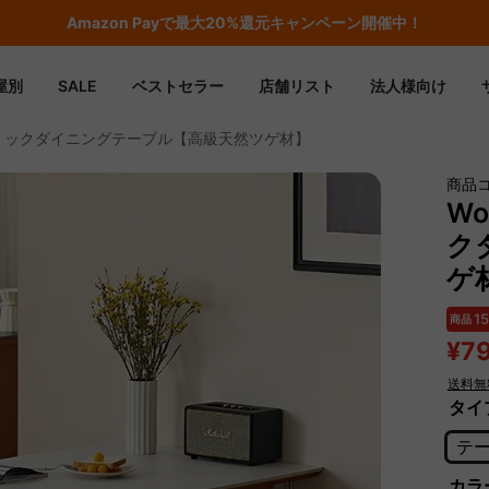
Amazon
Payで最大20%還元キャンペーン開催中！
屋別
SALE
ベストセラー
店舗リスト
法人様向け
Box セラミックダイニングテーブル【高級天然ツゲ材】
商品コ
Wo
ク
ゲ
1
商品
¥7
送料無
タイ
テ
カラ