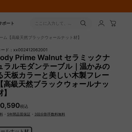
サポート
ここに入力して、
［↵］ボタンをタップ
製フレーム【高級天然ブラックウォールナット材】
ード：xx002412062001
ody Prime Walnut セラミックナ
ュラルモダンテーブル｜温かみの
る天板カラーと美しい木製フレー
【高級天然ブラックウォールナッ
材】
50,590
税込
料
・
5年間品質保証
・
3回分割手数料無料
ォールナット材