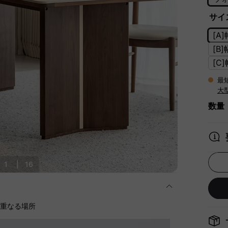
サイズ
[A
[B
[C
最
大
数量
1
|
16
に重なる場所