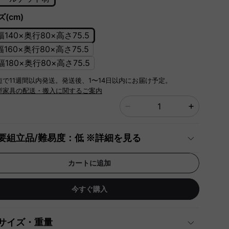
(cm)
]幅140×奥行80×高さ75.5
]幅160×奥行80×高さ75.5
]幅180×奥行80×高さ75.5
短で11週間以内発送。発送後、1〜14日以内にお届け予定。
型家具の配送・搬入に関するご案内
要組立品/難易度：低 ※詳細を見る
カートに追加
今すぐ購入
サイズ・重量