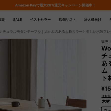
Amazon
Payで最大20%還元キャンペーン開催中！
屋別
SALE
ベストセラー
店舗リスト
法人様向け
t セラミックナチュラルモダンテーブル｜温かみのある天板カラーと美しい木
商品コ
Wo
チ
あ
ム
ト
¥1
送料無
木材
ウ