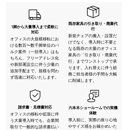
既存家具の引き取り・廃棄代
1脚から大量導入まで柔軟に
行
対応
新規チェアの搬入・設置だ
オフィスの大規模移転にお
けでなく、導入時に不要と
ける数百〜数千脚単位のバ
なる既存の大量のオフィス
ルク案件（一括導入）はも
家具の「引き取り・廃棄代
ちろん、フリーアドレス化
行」までワンストップで承
や新部署設立に伴う少量の
ります。入れ替えに伴う総
追加手配まで、規模を問わ
務ご担当者様の手間を大幅
ず迅速に対応いたします。
に削減します。
請求書・見積書対応
六本木ショールームでの実機
体験
オフィスの移転や拡張に伴
導入前に、実際の座り心地
う大量導入時でも、企業間
やサイズ感をお確かめいた
取引で一般的な請求書払い