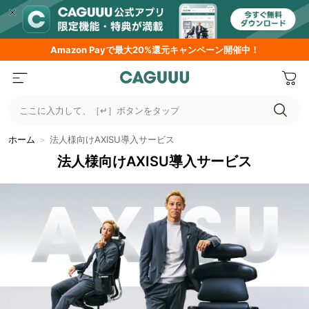
Amazon
Payで最大20%還元キャンペーン開催中！
ここに入力して、［↵］ボタンをタップ
ホーム
＞
法人様向けAXISU導入サービス
法人様向けAXISU導入サービス