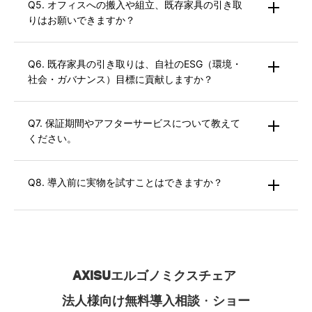
Q5. オフィスへの搬入や組立、既存家具の引き取
りはお願いできますか？
導入時
に不要となる既存家具（古いオフィスチェア等）の引き取
Q6. 既存家具の引き取りは、自社のESG（環境・
り・廃棄代行も承っております。
社会・ガバナンス）目標に貢献しますか？
Q7. 保証期間やアフターサービスについて教えて
ください。
Q8. 導入前に実物を試すことはできますか？