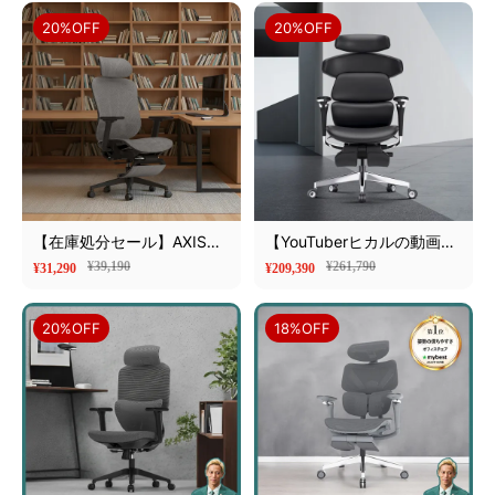
ア
20%OFF
20%OFF
【在庫処分セール】AXISU
【YouTuberヒカルの動画で
アクシスネオスマートオフ
紹介！】AXISU アクシスロ
¥39,190
¥261,790
¥31,290
¥209,390
ィスチェア
イヤルレザーオフィスチェ
ア
20%OFF
18%OFF