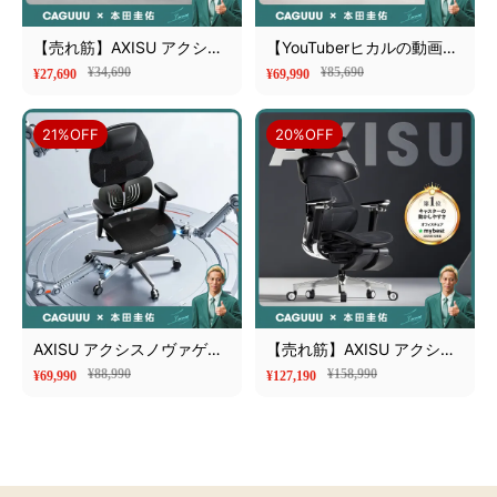
【売れ筋】AXISU アクシス
【YouTuberヒカルの動画で
エルゴライトオフィスチェ
紹介！】AXISU アクシスエ
¥34,690
¥85,690
¥27,690
¥69,990
ア
ルゴコアオフィスチェア
21%OFF
20%OFF
AXISU アクシスノヴァゲー
【売れ筋】AXISU アクシス
ミングチェア
レザーリュクスオフィスチ
¥88,990
¥158,990
¥69,990
¥127,190
ェア