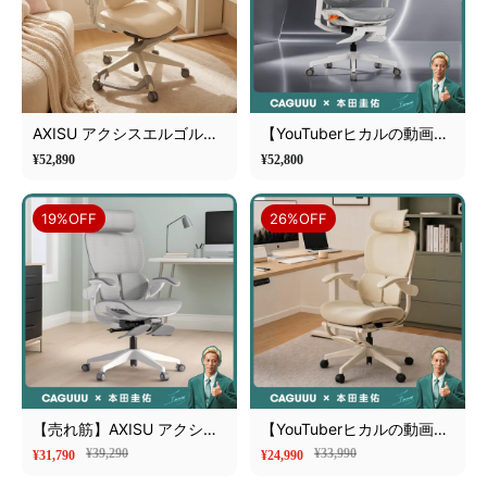
AXISU アクシスエルゴルナ
【YouTuberヒカルの動画で
オフィスチェア｜体想いの
紹介！】AXISU アクシスエ
¥52,890
¥52,800
多点設計で全身フルサポー
ルゴフライオフィスチェア
ト
｜圧倒的な追従機能とフル
19%OFF
26%OFF
サポート構造
【売れ筋】AXISU アクシス
【YouTuberヒカルの動画で
コアライトオフィスチェア
紹介！】AXISU アクシスエ
¥39,290
¥33,990
¥31,790
¥24,990
アリーライトオフィスチェ