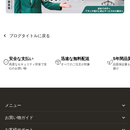
ブログタイトルに戻る
安全な支払い
迅速な無料配送
5年間品
高度なセキュリティ対策で安
すべてのご注文が対象
品質保証書
心のお買い物
届け
メニュー
お買い物ガイド
お客様サポート