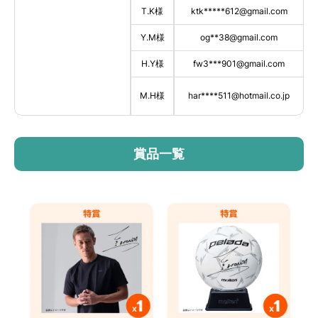
T.K
様
ktk
***
**
612@gmail.com
Y.M
様
og
*
*
38@gmail.com
H.Y
様
fw3
***
901@gmail.com
M.H
様
har
***
*
511@hotmail.co.jp
賞品一覧