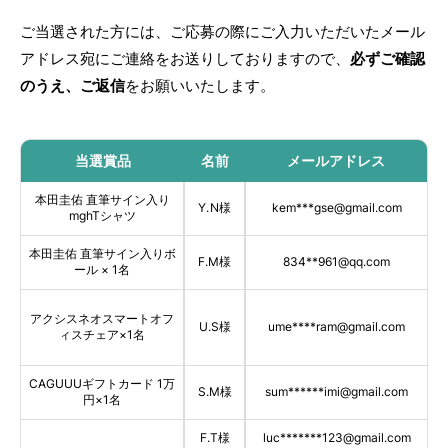
ご当選された方には、ご応募の際にご入力いただいたメール
アドレス宛にご連絡をお送りしておりますので、
必ずご確認
のうえ、ご返信
をお願いいたします。
当選賞品
名前
メールアドレス
本田圭佑 直筆サイン入り
Y
.
N
様
kem
***
gse@gmail.com
mghTシャツ
本田圭佑 直筆サイン入りボ
F
.
M
様
834
**
961@qq.com
ール × 1名
アクシスネオスマートオフ
U.S
様
ume
***
*
ram@gmail.com
ィスチェア×1名
CAGUUUギフトカード
1
万
S.M
様
sum
***
***
imi@gmail.com
円
×1名
F.T
様
luc
***
***
*
123@gmail.com