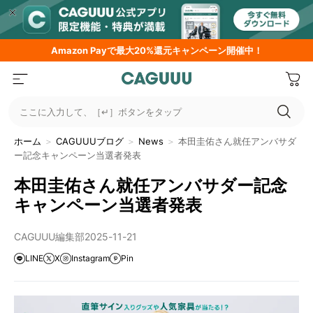
Amazon
Payで最大20%還元キャンペーン開催中！
ここに入力して、［↵］ボタンをタップ
ホーム
＞
CAGUUUブログ
＞
News
＞
本田圭佑さん就任アンバサダ
ー記念キャンペーン当選者発表
本田圭佑さん就任アンバサダー記念
キャンペーン当選者発表
CAGUUU編集部
2025-11-21
LINE
X
Instagram
Pin