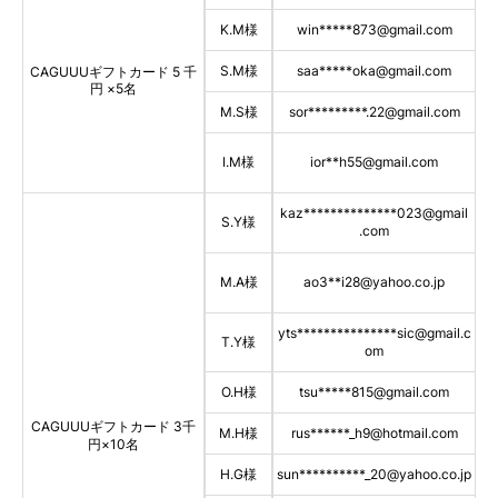
K.M
様
win
***
**
873@gmail.com
S.M
様
saa
***
**
oka@gmail.com
CAGUUUギフトカード 5
千
円
×5名
M.S
様
sor
***
***
***
.22@gmail.com
I.M
様
ior
**
h55@gmail.com
kaz
***
***
***
***
**
023@gmail
S.Y
様
.com
M.A
様
ao3
**
i28@yahoo.co.jp
yts
*
**************
sic@gmail.c
T.Y
様
om
O.H
様
tsu
***
**
815@gmail.com
CAGUUUギフトカード 3千
M.H
様
rus
***
***
_h9@hotmail.com
円
×10名
H.G
様
sun
******
***
*
_20@yahoo.co.jp