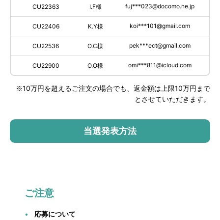
fuj***023@docomo.ne.jp
CU22363
I.F様
koi***101@gmail.com
CU22406
K.Y様
pek***ect@gmail.com
CU22536
O.C様
omi***811@icloud.com
CU22900
O.O様
※10万円を超えるご注文の場合でも、返金額は上限10万円まで
とさせていただきます。
当選発表方法
ご注意
応募について