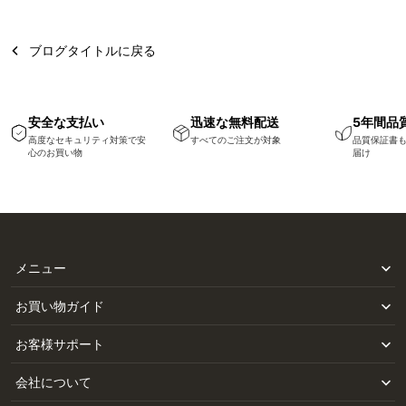
ブログタイトルに戻る
安全な支払い
迅速な無料配送
5年間品
高度なセキュリティ対策で安
すべてのご注文が対象
品質保証書
心のお買い物
届け
メニュー
お買い物ガイド
お客様サポート
会社について