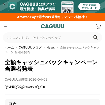
Amazon
Payで最大20%還元キャンペーン開催中！
ここに入力して、［↵］ボタンをタップ
ホーム
＞
CAGUUUブログ
＞
News
＞
全額キャッシュバックキャン
ペーン 当選者発表
全額キャッシュバックキャンペーン
当選者発表
CAGUUU編集部
2026-04-03
LINE
X
Instagram
Pin
目次