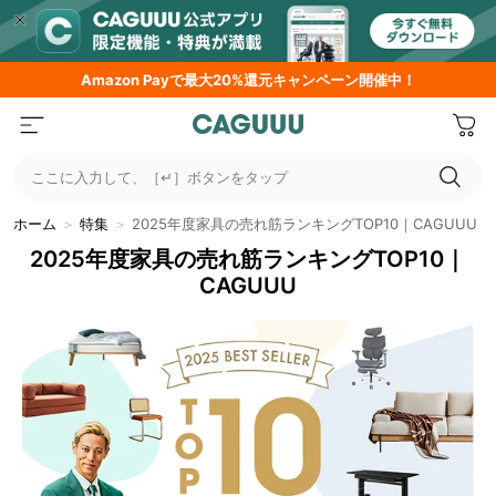
期間限定フラッシュセール！最大50％OFF
…
ここに入力して、［↵］ボタンをタップ
ホーム
＞
特集
＞
2025年度家具の売れ筋ランキングTOP10｜CAGUUU
2025年度家具の売れ筋ランキングTOP10｜
CAGUUU