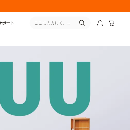
サポート
ここに入力して、
［↵］ボタンをタップ