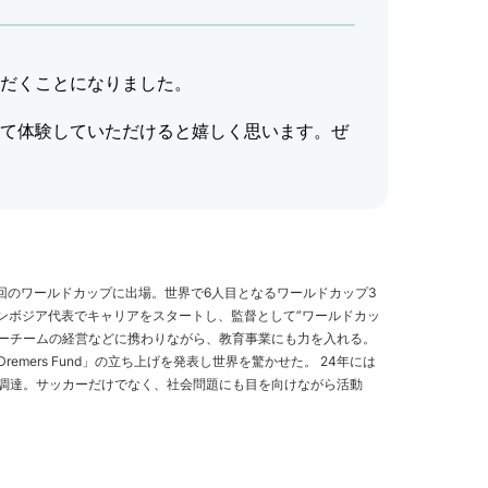
ただくことになりました。
って体験していただけると嬉しく思います。ぜ
回のワールドカップに出場。世界で6人目となるワールドカップ3
カンボジア代表でキャリアをスタートし、監督として”ワールドカッ
カーチームの経営などに携わりながら、教育事業にも力を入れる。
emers Fund」の立ち上げを発表し世界を驚かせた。 24年には
円を調達。サッカーだけでなく、社会問題にも目を向けながら活動