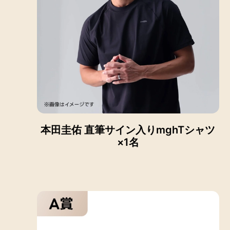
本田圭佑 直筆サイン入りmghTシャツ
×1名