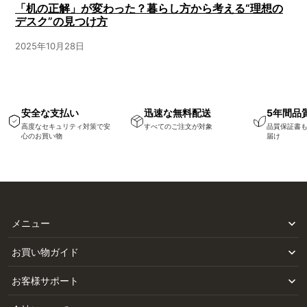
「机の正解」が変わった？暮らし方から考える“理想の
デスク”の見つけ方
2025年10月28日
安全な支払い
迅速な無料配送
5年間品
高度なセキュリティ対策で安
すべてのご注文が対象
品質保証書
心のお買い物
届け
メニュー
お買い物ガイド
お客様サポート