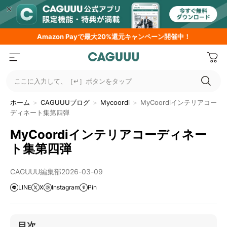
Amazon
Payで最大20%還元キャンペーン開催中！
ここに入力して、［↵］ボタンをタップ
ホーム
＞
CAGUUUブログ
＞
Mycoordi
＞
MyCoordiインテリアコー
ディネート集第四弾
MyCoordiインテリアコーディネー
ト集第四弾
CAGUUU編集部
2026-03-09
LINE
X
Instagram
Pin
目次