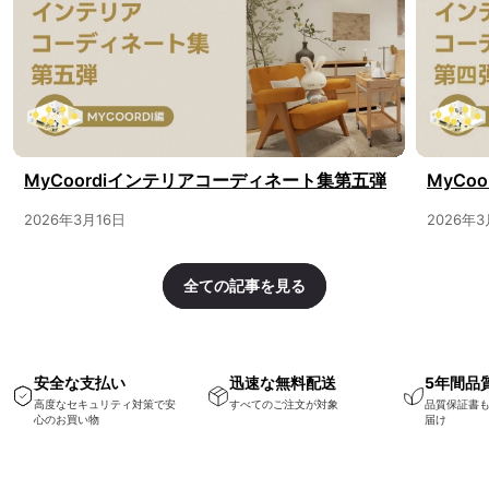
MyCoordiインテリアコーディネート集第五弾
MyCo
2026年3月16日
2026年
全ての記事を見る
安全な支払い
迅速な無料配送
5年間品
高度なセキュリティ対策で安
すべてのご注文が対象
品質保証書
心のお買い物
届け