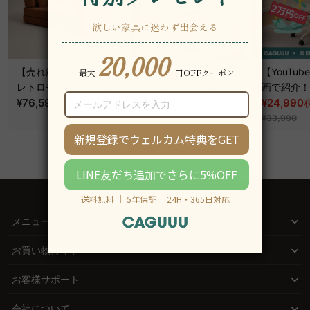
【売れ筋】Soft Prime
【売れ筋】AXISU アク
【YouTu
レトロモダンソファベ
シスコアライトオフィ
画で紹介！】
ッド｜20色以上から選
¥76,590
~
スチェア
¥31,790
クシスエア
¥24,990
税込
税込
¥39,290
べるコーデュロイ
オフィスチ
¥33,990
2WAY【色カスタマイ
ズ可】
メニュー
お買い物ガイド
お客様サポート
会社について