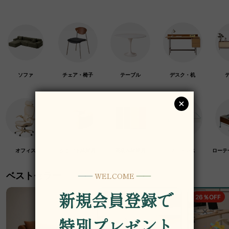
ソファ
チェア・椅子
テーブル
デスク・机
オフィス
クラフト紙家具
高級木材家具
マットレス
ローテ
ベストセラー
19％OFF
26％OFF