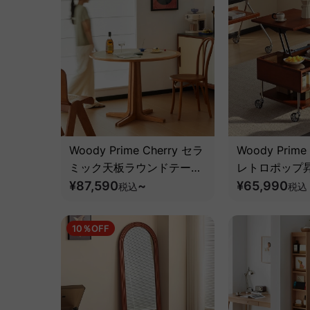
Woody Prime Cherry セラ
Woody Prime 
ミック天板ラウンドテーブ
レトロポップ
ル【高級天然チェリー材】
¥87,590
~
テーブル【高
¥65,990
税込
税込
材】
10％OFF