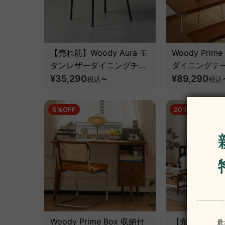
【売れ筋】Woody Aura モ
Woody Prim
ダンレザーダイニングチェ
ダイニングテ
ア【高級天然ホワイトアッ
¥35,290
~
天然ツゲ材】
¥89,290
税込
税込
シュ材】【椅子2脚セット
5%OFF】
5％OFF
20％OFF
Woody Prime Box 収納付
【売れ筋】Wood