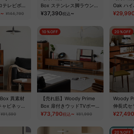
トロテレビボー
Box ステンレス脚ラウンド
Oak ハ
ツゲ材】
~
デザインテーブル【高級天
¥37,390
~
ソファチ
¥29,99
込
¥144,790
税込
然ツゲ材】
ワイトオ
10％OFF
20％OFF
e Box 異素材
【売れ筋】Woody Prime
Woody Pr
キャビネット
Box 扉付きウッドTVボー
伸長式セ
ゲ材】
ド|高品質木材が生み出す味
¥73,790
~
ダイニン
¥27,49
¥91,590
税込
¥81,990
わい深いレトロカラー 【高
天然ツゲ
級天然ツゲ材】
20％OFF