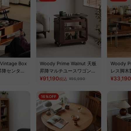
Vintage Box
Woody Prime Walnut 天板
Woody P
昇降センター
昇降マルチユースワゴン
レス脚木
級天然ツゲ
【高級天然ウォールナット
¥91,190
ブル【高
¥33,190
税込
¥95,990
材】
16％OFF