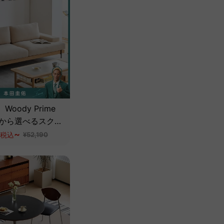
oody Prime
質から選べるスクエ
ョンソファ【色・
~
税込
¥52,190
タマイズ可】【高
ワイトオーク材】