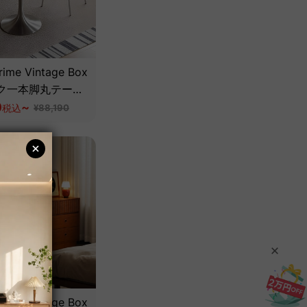
ime Vintage Box
ク一本脚丸テーブ
天然ツゲ材】
0
~
税込
¥88,190
ime Vintage Box