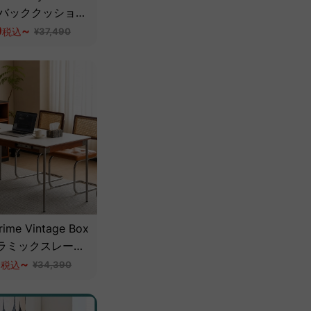
イバッククッション
ェア【高級天然ホ
0
~
税込
¥37,490
ーク材】
ime Vintage Box
ラミックスレート
グテーブル【高級
0
~
税込
¥34,390
材】