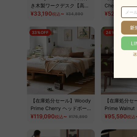
き木製ワークデスク【高級
Cherry ク
天然ツゲ材】
¥33,190
~
ドソファ｜長
¥52,190
税込
¥34,890
税込
加工と優れた
素材カスタマ
33％OFF
24％OFF
級天然チェリ
【在庫処分セール】Woody
【在庫処分セー
Prime Cherry ヘッドボー
Prime Waln
ドレスベッドフレーム
¥119,090
~
ット材 一枚
¥95,590
税込
¥176,890
税込
ダイニングテ