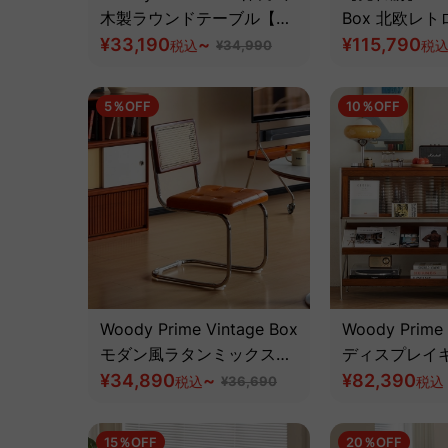
木製ラウンドテーブル【高
Box 北欧レ
級天然ツゲ材】
¥33,190
~
ド【高級天然
¥115,790
税込
¥34,990
税
5％OFF
10％OFF
Woody Prime Vintage Box
Woody Prim
モダン風ラタンミックスチ
ディスプレイ
ェア【高級天然ツゲ材】
¥34,890
~
【高級天然ツ
¥82,390
税込
¥36,690
税込
【椅子2脚セット
20%OFF】
15％OFF
20％OFF