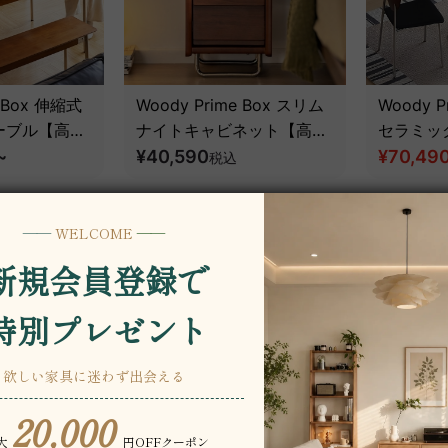
e Box 伸縮式
Woody Prime Box スリム
Woody Pr
ーブル【高級
ナイトキャビネット【高級
セラミッ
~
天然ツゲ材】
¥40,590
ル【高級
¥70,49
税込
10％OFF
20％OFF
y Prime
Woody Prime Cherry 静音
Woody Pr