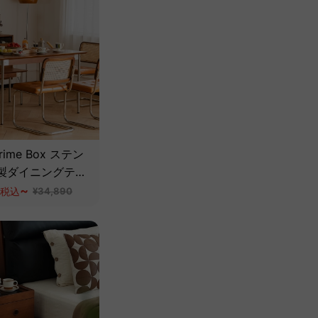
rime Box ステン
製ダイニングテー
級天然ツゲ材】
~
税込
¥34,890