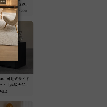
式デスク＆収納チ
高級天然ツゲ材】
0
~
税込
¥197,290
Aura 可動式サイド
ット【高級天然ホ
ッシュ材】
0
税込