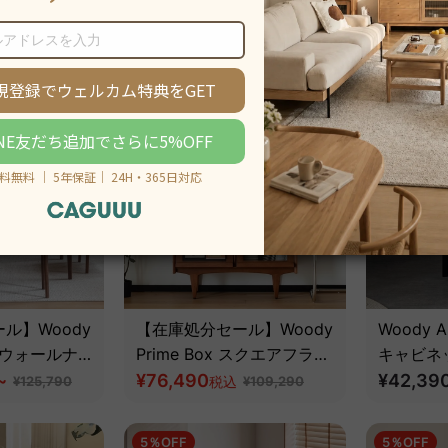
ラシッククラウ
構造ベッドフレーム【高級
スライド
く使える防水
~
天然チェリー材】
¥126,790
~
ェスト【
¥157,79
¥65,290
税込
¥140,890
耐久性【色・
イズ可】【高
30％OFF
ー材】
ル】Woody
【在庫処分セール】Woody
Woody 
ut ウォールナ
Prime Box スクエアフラッ
キャビネ
セラミック天板
~
プキャビネット
¥76,490
ワイトア
¥42,39
¥125,790
税込
¥109,290
ーブル
5％OFF
5％OFF