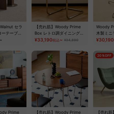
 Walnut セラ
【売れ筋】Woody Prime
Woody Pr
ローテーブル
Box レトロ調ダイニングチ
木製ミニ
・耐熱性の高
~
ェア【高級天然ツゲ材】
¥33,190
~
グテーブ
¥30,190
税込
¥34,890
【椅子2脚セット10%OFF】
材】
20％OFF
y Prime
【売れ筋】Woody Prime
【売れ筋】W