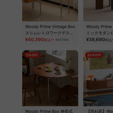
Woody Prime Vintage Box
Woody Prime
スリムレトロワークデスク
ミックモダン
【高級天然ツゲ材】
¥40,390
~
｜防水・耐傷
¥38,690
税込
¥47,790
税込
性能天板
5％OFF
20％OFF
Woody Prime Box 伸長式
【売れ筋】Wood