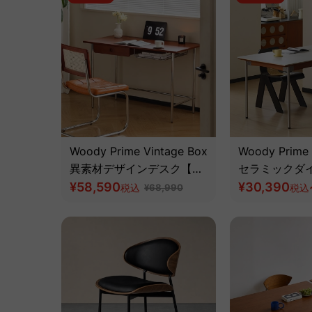
Woody Prime Vintage Box
Woody Prime 
異素材デザインデスク【高
セラミックダ
級天然ツゲ材】
¥58,590
ブル【高級天
¥30,390
税込
¥68,990
税込