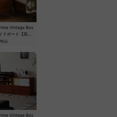
ime Vintage Box
イドボード【高級
材】
0
税込
ime Vintage Box