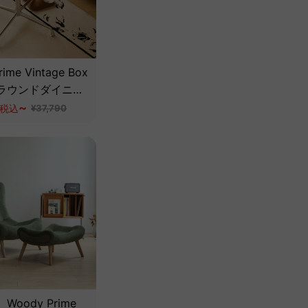
ime Vintage Box
ラウンドダイニン
ル【高級天然ツゲ
~
税込
¥37,790
oody Prime