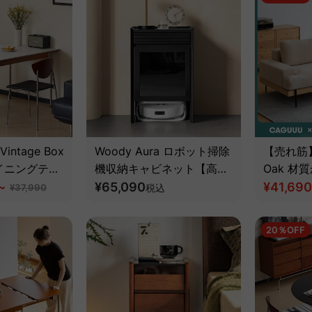
Vintage Box
Woody Aura ロボット掃除
【売れ筋】W
イニングテー
機収納キャビネット【高級
Oak 材
然ツゲ材】
~
天然ホワイトアッシュ材】
¥65,090
アクッシ
¥41,690
¥37,990
税込
素材カス
級天然ホ
20％OFF