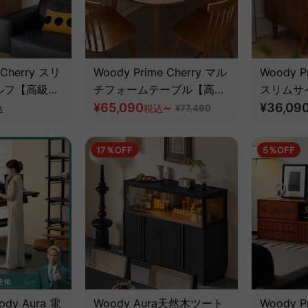
 Cherry スリ
Woody Prime Cherry マル
Woody Pr
ルフ【高級天
チフォームテーブル【高級
スリムサ
】
天然チェリー材】
¥65,090
~
天然ツゲ
¥36,09
込
税込
¥77,490
17％OFF
5％OFF
y Aura 電
Woody Aura天然木ツート
Woody Pr