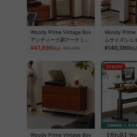
Woody Prime Vintage Box
Woody Prime
アンティーク調アーチミラ
ムサイズシェ
ー【高級天然ツゲ材】
¥47,890
然チェリー材
¥140,390
税込
¥53,490
税
20％OFF
Woody Prime Vintage Box
【売れ筋】Wood