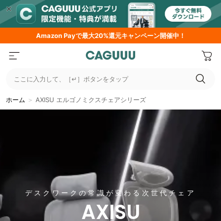
中！
期間限定フラッシュセール！最大50％OFF
ここに入力して、［↵］ボタンをタップ
ホーム
＞
AXISU エルゴノミクスチェアシリーズ
AXISU エルゴノミクスチェアシリーズ
デスクワークの常識が変わる次世代チェア
AXISU