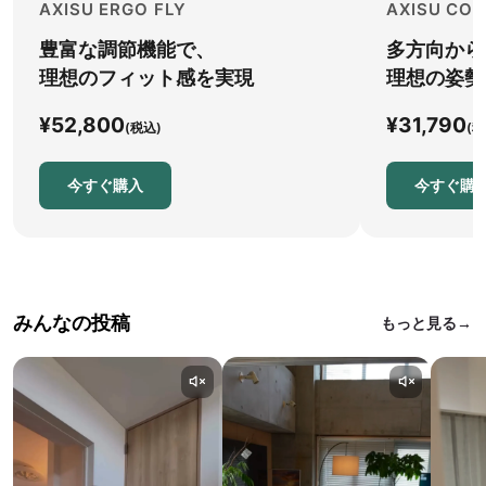
AXISU ERGO FLY
AXISU COR
豊富な調節機能で、
多方向から
理想のフィット感を実現
理想の姿勢
¥52,800
¥31,790
(税込)
(税
今すぐ購入
今すぐ購
みんなの投稿
もっと見る→