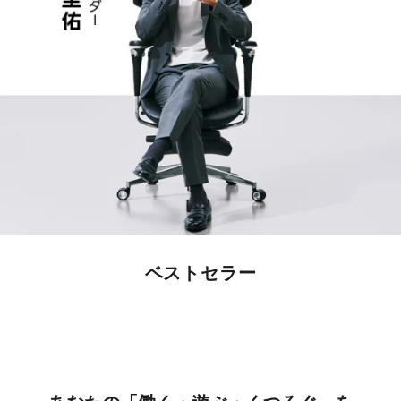
アクシスエルゴコアオフィスチェア
アクシスエルゴフライオフィスチェア
アクシスコアライトオフィスチェア
アクシスエアリーライトオフィスチェア
全機能搭載モデル
全方位調節
手に取りやすい価格で
高密度メモリーフォーム座面で
正しい姿勢でサポート
全身に寄り添う座り心地
想像以上の座り心地を
体圧を分散し、疲れを軽減
¥69,990
¥52,800
¥31,790
¥85,690
¥30,290
（税込）
（税込）
¥39,290
ベストセラー
（税込）
¥37,890
（税込）