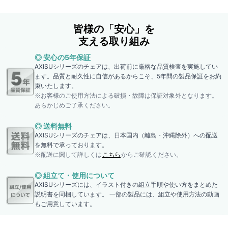
皆様の「安心」を
支える取り組み
◎ 安心の5年保証
AXISUシリーズのチェアは、出荷前に厳格な品質検査を実施してい
ます。品質と耐久性に自信があるからこそ、5年間の製品保証をお約
束いたします。
※お客様のご使用方法による破損・故障は保証対象外となります。
あらかじめご了承ください。
◎ 送料無料
AXISUシリーズのチェアは、日本国内（離島・沖縄除外）への配送
を無料で承っております。
※配送に関して詳しくは
こちら
からご確認ください。
◎ 組立て・使用について
AXISUシリーズには、イラスト付きの組立手順や使い方をまとめた
説明書を同梱しています。 一部の製品には、組立や使用方法の動画
もご用意しています。