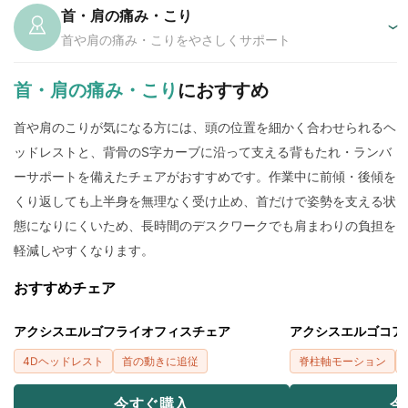
首・肩の痛み・こり
›
首や肩の痛み・こりをやさしくサポート
首・肩の痛み・こり
におすすめ
首や肩のこりが気になる方には、頭の位置を細かく合わせられるヘ
ッドレストと、背骨のS字カーブに沿って支える背もたれ・ランバ
ーサポートを備えたチェアがおすすめです。作業中に前傾・後傾を
くり返しても上半身を無理なく受け止め、首だけで姿勢を支える状
態になりにくいため、長時間のデスクワークでも肩まわりの負担を
軽減しやすくなります。
おすすめチェア
アクシスエルゴフライオフィスチェア
アクシスエルゴコア
4Dヘッドレスト
首の動きに追従
脊柱軸モーション
今すぐ購入
今