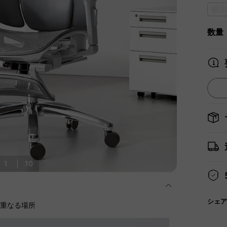
幅5
数量
1
|
10
シェア
に重なる場所