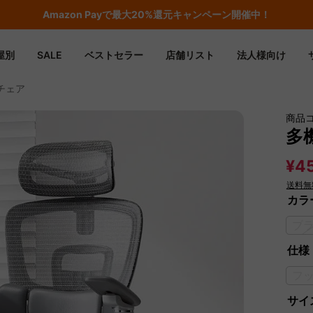
Amazon
Payで最大20%還元キャンペーン開催中！
屋別
SALE
ベストセラー
店舗リスト
法人様向け
チェア
商品
多
¥45
送料無
カラ
ブ
仕様
フ
サイズ