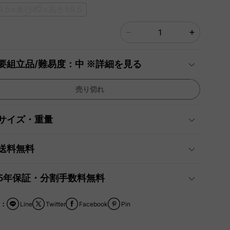
9.5×奥行32×高さ59.5
要組立品/難易度：中 ※詳細を見る
売り切れ
サイズ・重量
送料無料
5年保証・分割手数料無料
：
Line
Twitter
Facebook
Pin