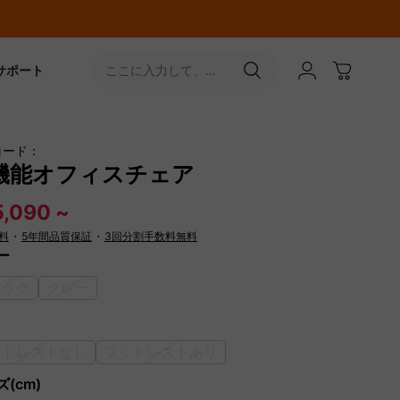
サポート
ここに入力して、
［↵］ボタンをタップ
コード：
機能オフィスチェア
,090 ~
料
・
5年間品質保証
・
3回分割手数料無料
ー
ラック
グレー
ットレストなし
フットレストあり
(cm)