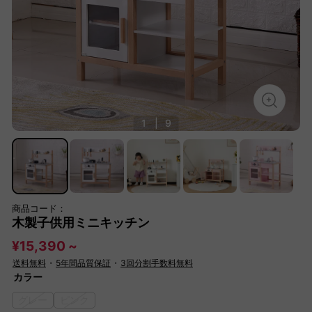
1
|
9
商品コード：
木製子供用ミニキッチン
¥15,390 ~
送料無料
・
5年間品質保証
・
3回分割手数料無料
カラー
グレー
ピンク