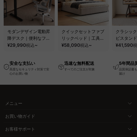
モダンデザイン電動昇
クイックセットファブ
クラシック
降デスク｜便利なフッ
リックベッド｜工具不
ビスタンド
ク・コンセント・
¥29,990
~
要で組み立てられるク
¥58,090
~
100kgの
¥41,590
税込
税込
USB・Type-C対応で
ッションベッドフレー
と場所を選
高さ調節可能なメモリ
ム
キャスター
安全な支払い
迅速な無料配送
5年間品
ー機能搭載ワークデス
高度なセキュリティ対策で安
すべてのご注文が対象
品質保証書
ク
心のお買い物
届け
メニュー
お買い物ガイド
お客様サポート