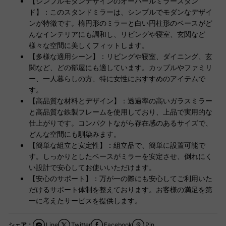
【シンプルモダンデザインのオーバールミラースタン
ド】：このスタンドミラーは、シンプルでモダンなデザイ
ンが特徴です。楕円形のミラーと白い円柱形のベースがど
んなインテリアにも調和し、リビングや寝室、玄関など
様々な空間に美しくフィットします。
【多様な適用シーン】：リビングや寝室、ダイニング、玄
関など、どの部屋にも適しています。カップルやファミリ
ー、一人暮らしの方、特に女性におすすめのアイテムで
す。
【高品質な材料とデザイン】：透過率の高いガラスミラー
と高品質な鉄製フレームを使用しており、上品で実用的な
仕上がりです。コンパクトながら存在感のあるサイズで、
どんな空間にも馴染みます。
【簡単な組立と安定性】：組立品で、簡単に設置可能で
す。しっかりとしたベースがミラーを安定させ、倒れにく
い設計で安心してお使いいただけます。
【安心のサポート】：万が一の際にも安心してご利用いた
だけるサポート体制を整えております。お客様の満足を第
一に考えたサービスを提供します。
シェア：
Line
Twitter
Facebook
Pin