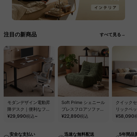
注目の新商品
すべて見る→
モダンデザイン電動昇
Soft Prime シェニール
クイックセ
降デスク｜便利なフッ
プレスフロアソファ｜
リックベッ
ク・コンセント・
¥29,990
~
圧縮梱包で搬入しやす
¥22,890
要で組み立
¥58,090
税込
税込
USB・Type-C対応で
い、軽量コンパクトの
ッションベ
高さ調節可能なメモリ
幅75cm一人掛けソフ
ム
安全な支払い
迅速な無料配送
5年間品
ー機能搭載ワークデス
ァ