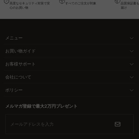
高度なセキュリティ対策で安
すべてのご注文が対象
品質保証書
ク
心のお買い物
届け
メニュー
お買い物ガイド
お客様サポート
会社について
ポリシー
メルマガ登録で最大2万円プレゼント
メールアドレスを入力