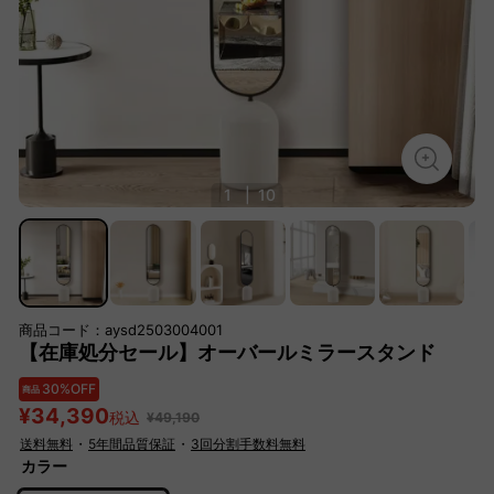
1
|
10
商品コード：aysd2503004001
【在庫処分セール】オーバールミラースタンド
30%OFF
商品
¥34,390
税込
¥49,190
送料無料
・
5年間品質保証
・
3回分割手数料無料
カラー