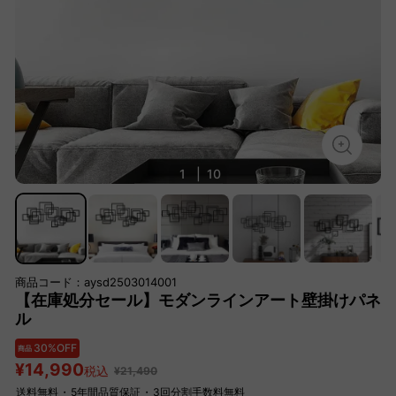
1
|
10
商品コード：aysd2503014001
【在庫処分セール】モダンラインアート壁掛けパネ
ル
30%OFF
商品
¥14,990
税込
¥21,490
送料無料
・
5年間品質保証
・
3回分割手数料無料