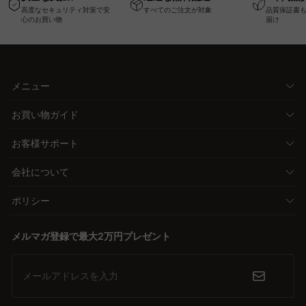
ー機能搭載ワークデス
高度なセキュリティ対策で安
すべてのご注文が対象
品質保証書
ク
心のお買い物
届け
メニュー
お買い物ガイド
お客様サポート
会社について
ポリシー
メルマガ登録で最大2万円プレゼント
メールアドレスを入力