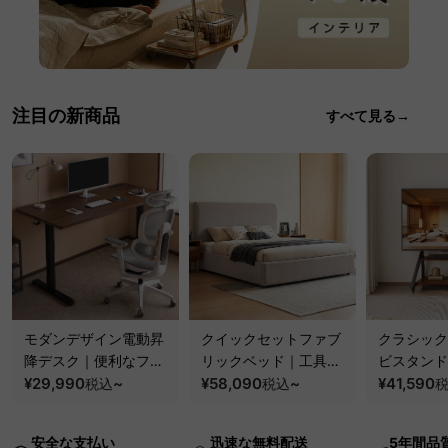
注目の新商品
すべて見る→
モダンデザイン電動昇
クイックセットファブ
クラシック
降デスク｜便利なフッ
リックベッド｜工具不
ビスタンド
ク・コンセント・
¥29,990
~
要で組み立てられるク
¥58,090
~
100kgの
¥41,590
税込
税込
USB・Type-C対応で
ッションベッドフレー
と場所を選
高さ調節可能なメモリ
ム
キャスター
安全な支払い
迅速な無料配送
5年間品