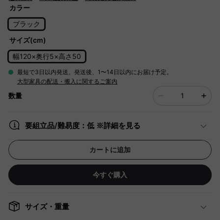
カラー
ブラック
サイズ(cm)
幅120×奥行5×高さ50
最短で3日以内発送。発送後、1〜14日以内にお届け予定。
大型家具の配送・搬入に関するご案内
数量
要組立品/難易度：低 ※詳細を見る
カートに追加
今すぐ購入
サイズ・重量