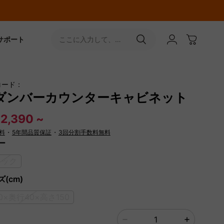
サポート
ここに入力して、
［↵］ボタンをタップ
コード：
ダンバーカウンターキャビネット
2,390 ~
料
・
5年間品質保証
・
3回分割手数料無料
ー
ラック
(cm)
0×奥行40×高さ150