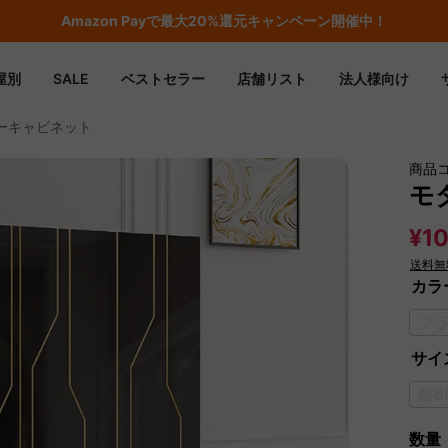
Amazon
Payで最大20%還元キャンペーン開催中！
屋別
SALE
ベストセラー
店舗リスト
法人様向け
ーキャビネット
商品
モ
¥10
送料無
カラ
ブ
サイズ
幅8
数量