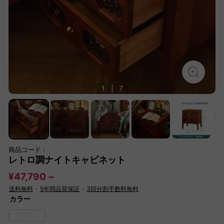
1
|
7
商品コード：
レトロ調ナイトキャビネット
¥47,790 ~
送料無料
・
5年間品質保証
・
3回分割手数料無料
カラー
ブラウン