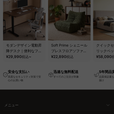
モダンデザイン電動昇
Soft Prime シェニール
クイックセ
降デスク｜便利なフッ
プレスフロアソファ｜
リックベッ
ク・コンセント・
¥29,990
~
圧縮梱包で搬入しやす
¥22,890
要で組み立
¥58,090
税込
税込
USB・Type-C対応で
い、軽量コンパクトの
ッションベ
高さ調節可能なメモリ
幅75cm一人掛けソフ
ム
安全な支払い
迅速な無料配送
5年間品
ー機能搭載ワークデス
ァ
高度なセキュリティ対策で安
すべてのご注文が対象
品質保証書
ク
心のお買い物
届け
メニュー