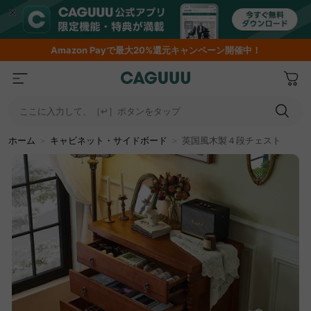
Amazon
Payで最大20%還元キャンペーン開催中！
ここに入力して、［↵］ボタンをタップ
ホーム
＞
キャビネット・サイドボード
＞
英国風木製４段チェスト