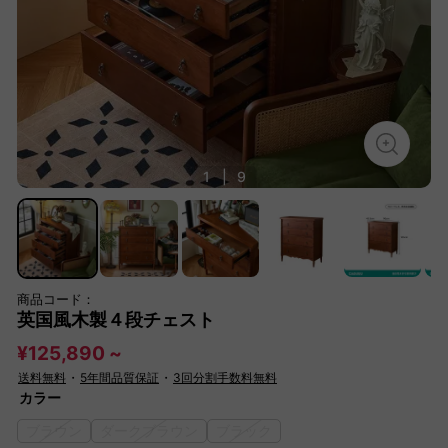
1
|
9
商品コード：
英国風木製４段チェスト
¥125,890 ~
送料無料
・
5年間品質保証
・
3回分割手数料無料
カラー
ブラウン
ダークブラウン
ブラック