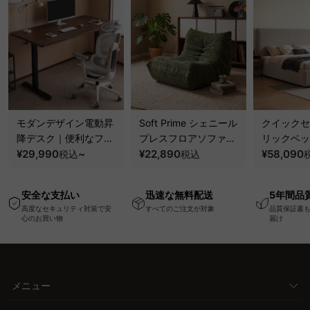
モダンデザイン電動昇
Soft Prime シェニール
クイックセ
降デスク｜便利なフッ
プレスフロアソファ｜
リックベッ
ク・コンセント・
¥29,990
~
圧縮梱包で搬入しやす
¥22,890
要で組み立
¥58,090
税込
税込
USB・Type-C対応で
い、軽量コンパクトの
ッションベ
高さ調節可能なメモリ
幅75cm一人掛けソフ
ム
安全な支払い
迅速な無料配送
5年間品
ー機能搭載ワークデス
ァ
高度なセキュリティ対策で安
すべてのご注文が対象
品質保証書
ク
心のお買い物
届け
メニュー