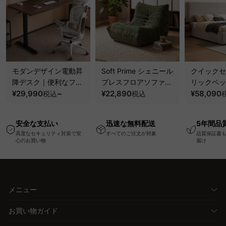
モダンデザイン電動昇
Soft Prime シェニール
クイックセ
降デスク｜便利なフッ
プレスフロアソファ｜
リックベッ
ク・コンセント・
¥29,990
~
圧縮梱包で搬入しやす
¥22,890
要で組み立
¥58,090
税込
税込
USB・Type-C対応で
い、軽量コンパクトの
ッションベ
高さ調節可能なメモリ
幅75cm一人掛けソフ
ム
安全な支払い
迅速な無料配送
5年間品
ー機能搭載ワークデス
ァ
高度なセキュリティ対策で安
すべてのご注文が対象
品質保証書
ク
心のお買い物
届け
メニュー
お買い物ガイド