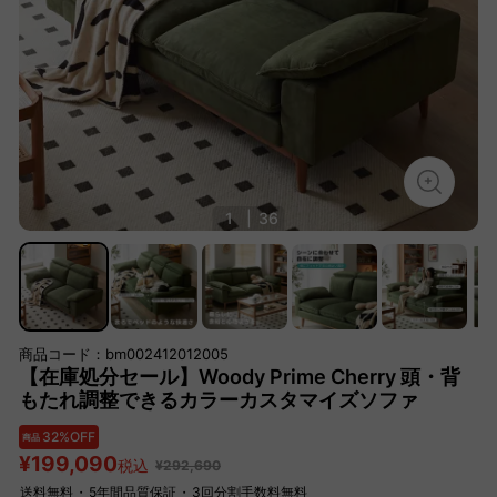
1
|
36
商品コード：bm002412012005
【在庫処分セール】Woody Prime Cherry 頭・背
もたれ調整できるカラーカスタマイズソファ
32%OFF
商品
¥199,090
税込
¥292,690
送料無料
・
5年間品質保証
・
3回分割手数料無料