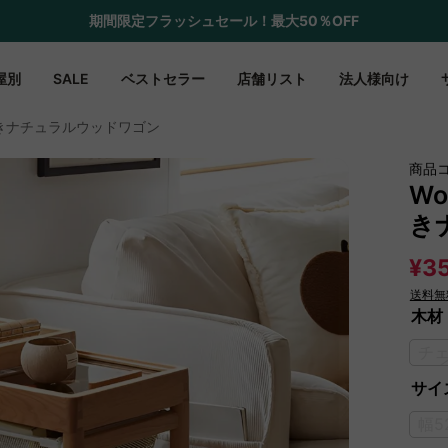
期間限定フラッシュセール！最大50％OFF
屋別
SALE
ベストセラー
店舗リスト
法人様向け
スター付きナチュラルウッドワゴン
商品
Wo
き
¥35
送料無
木材
チ
サイズ
幅5