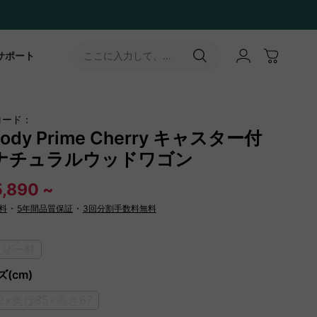
サポート
ここに入力して、
［↵］ボタンをタップ
コード：
ody Prime Cherry キャスター付
ナチュラルウッドワゴン
,890 ~
料
・
5年間品質保証
・
3回分割手数料無料
ェリー材
(cm)
2×奥行35×高さ67