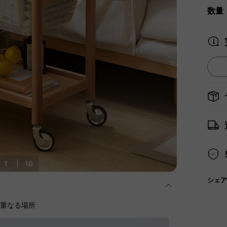
数量
1
|
10
シェア
に重なる場所