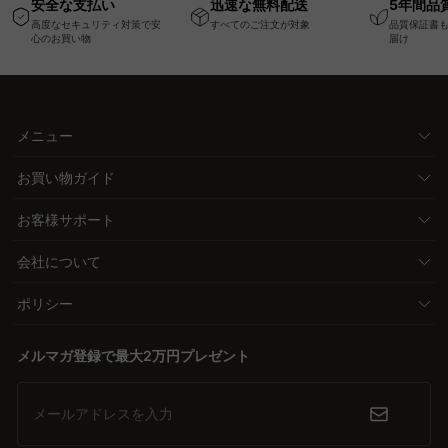
安全な支払い
迅速な無料配送
5年間品
ー機能搭載ワークデス
高度なセキュリティ対策で安
すべてのご注文が対象
品質保証書
ク
心のお買い物
届け
メニュー
お買い物ガイド
お客様サポート
会社について
ポリシー
メルマガ登録で最大2万円プレゼント
メールアドレスを入力