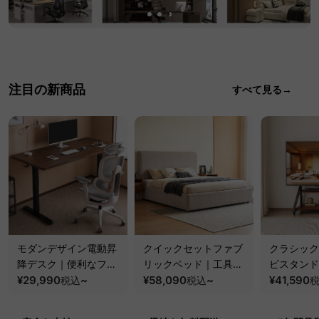
注目の新商品
すべて見る→
モダンデザイン電動昇
クイックセットファブ
クラシック
降デスク｜便利なフッ
リックベッド｜工具不
ビスタンド
ク・コンセント・
¥29,990
~
要で組み立てられるク
¥58,090
~
100kgの
¥41,590
税込
税込
USB・Type-C対応で
ッションベッドフレー
と場所を選
高さ調節可能なメモリ
ム
キャスター