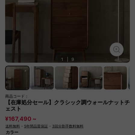
1
|
9
商品コード：
【在庫処分セール】クラシック調ウォールナットチ
ェスト
¥167,490 ~
送料無料
・
5年間品質保証
・
3回分割手数料無料
カラー