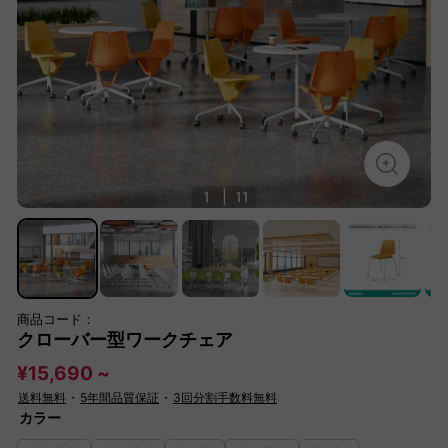
1
|
11
商品コード：
クローバー型ワークチェア
¥15,690 ~
送料無料
・
5年間品質保証
・
3回分割手数料無料
カラー