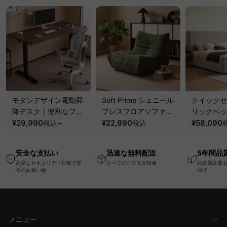
モダンデザイン電動昇
Soft Prime シェニール
クイックセ
降デスク｜便利なフッ
プレスフロアソファ｜
リックベッ
ク・コンセント・
¥29,990
~
圧縮梱包で搬入しやす
¥22,890
要で組み立
¥58,090
税込
税込
USB・Type-C対応で
い、軽量コンパクトの
ッションベ
高さ調節可能なメモリ
幅75cm一人掛けソフ
ム
安全な支払い
迅速な無料配送
5年間品
ー機能搭載ワークデス
ァ
高度なセキュリティ対策で安
すべてのご注文が対象
品質保証書
ク
心のお買い物
届け
メニュー