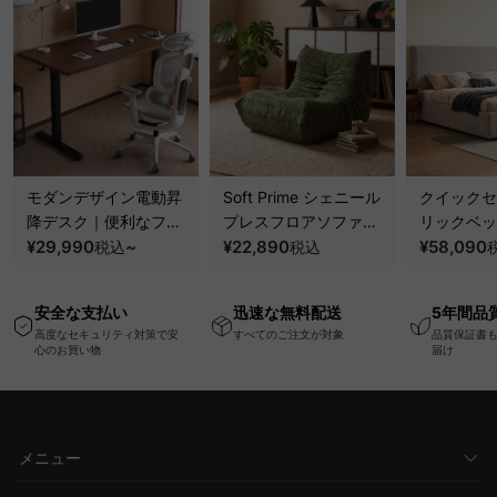
モダンデザイン電動昇
Soft Prime シェニール
クイックセ
降デスク｜便利なフッ
プレスフロアソファ｜
リックベッ
ク・コンセント・
¥29,990
~
圧縮梱包で搬入しやす
¥22,890
要で組み立
¥58,090
税込
税込
USB・Type-C対応で
い、軽量コンパクトの
ッションベ
高さ調節可能なメモリ
幅75cm一人掛けソフ
ム
安全な支払い
迅速な無料配送
5年間品
ー機能搭載ワークデス
ァ
高度なセキュリティ対策で安
すべてのご注文が対象
品質保証書
ク
心のお買い物
届け
メニュー