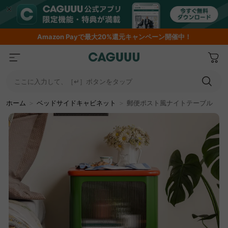
Amazon
Payで最大20%還元キャンペーン開催中！
ここに入力して、［↵］ボタンをタップ
ホーム
＞
ベッドサイドキャビネット
＞
郵便ポスト風ナイトテーブル