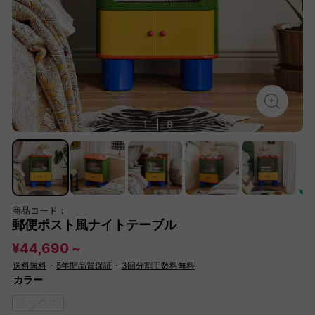
1
|
8
商品コード：
郵便ポスト風ナイトテーブル
¥44,690 ~
送料無料
・
5年間品質保証
・
3回分割手数料無料
カラー
ミックス