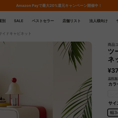
Amazon
Payで最大20%還元キャンペーン開催中！
屋別
SALE
ベストセラー
店舗リスト
法人様向け
サイドキャビネット
商品コ
ツ
ネ
¥37
送料無
カラ
レ
サイズ
幅3