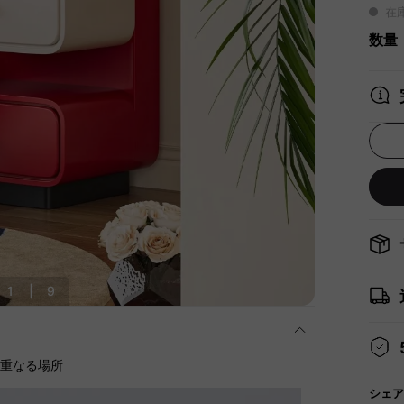
在
数量
1
|
9
に重なる場所
シェア