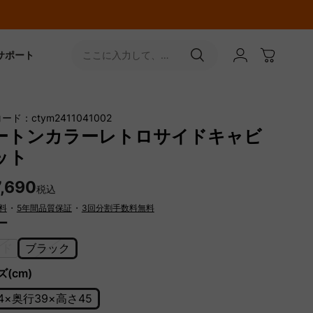
サポート
ここに入力して、
［↵］ボタンをタップ
ード：ctym2411041002
ートンカラーレトロサイドキャビ
ット
,690
税込
料
・
5年間品質保証
・
3回分割手数料無料
ー
ッド
ブラック
(cm)
4×奥行39×高さ45