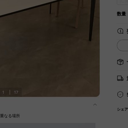
[C
数量
1
|
17
シェア
に重なる場所