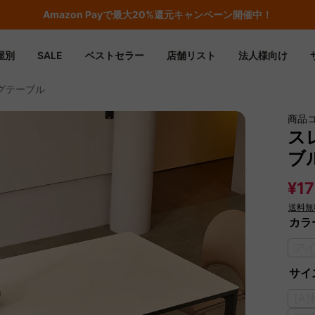
Amazon
Payで最大20%還元キャンペーン開催中！
屋別
SALE
ベストセラー
店舗リスト
法人様向け
グテーブル
商品
ス
ブ
¥17
送料無
カラ
ア
サイズ
[A