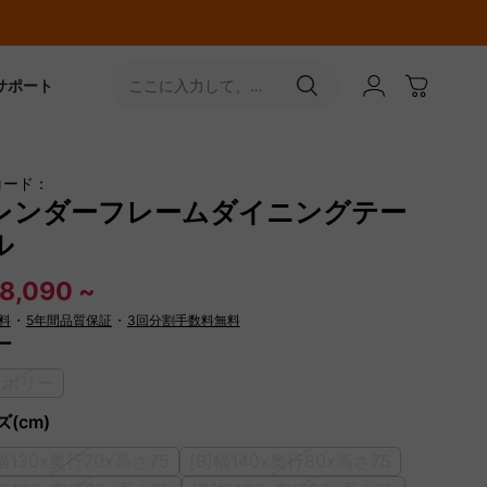
サポート
ここに入力して、
［↵］ボタンをタップ
コード：
レンダーフレームダイニングテー
ル
8,090 ~
料
・
5年間品質保証
・
3回分割手数料無料
ー
イボリー
(cm)
]幅130x奧行70x高さ75
[B]幅140x奧行80x高さ75