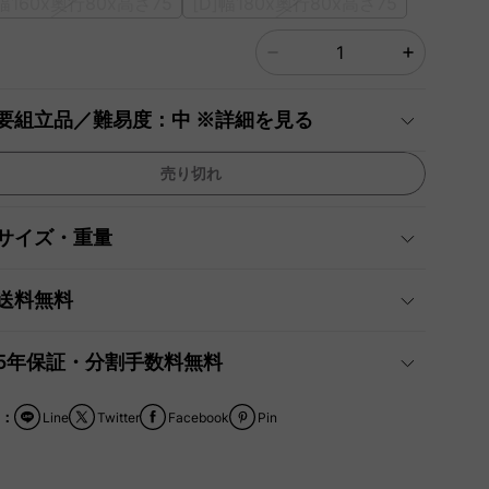
]幅160x奧行80x高さ75
[D]幅180x奧行80x高さ75
要組立品／難易度：中 ※詳細を見る
売り切れ
サイズ・重量
送料無料
5年保証・分割手数料無料
：
Line
Twitter
Facebook
Pin