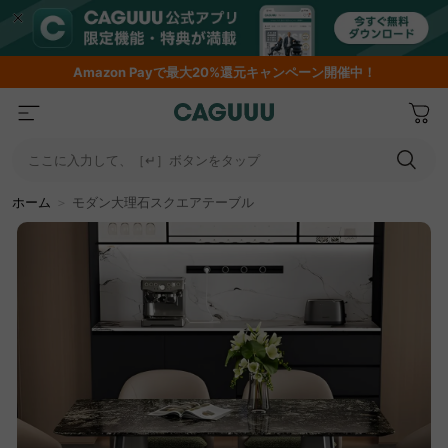
Amazon
Payで最大20%還元キャンペーン開催中！
ここに入力して、［↵］ボタンをタップ
ホーム
＞
モダン大理石スクエアテーブル