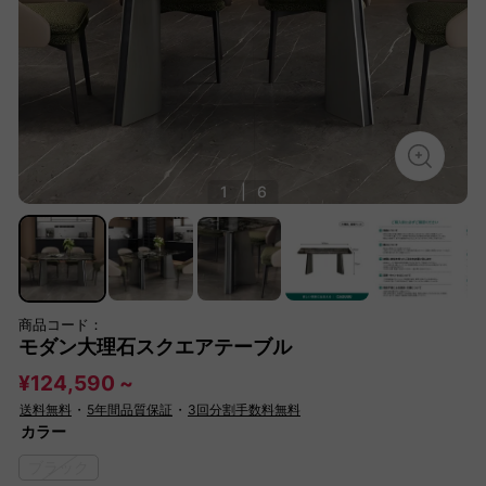
1
|
6
商品コード：
モダン大理石スクエアテーブル
¥124,590 ~
送料無料
・
5年間品質保証
・
3回分割手数料無料
カラー
ブラック