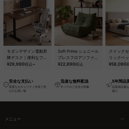
モダンデザイン電動昇
Soft Prime シェニール
クイックセ
降デスク｜便利なフッ
プレスフロアソファ｜
リックベッ
ク・コンセント・
¥29,990
~
圧縮梱包で搬入しやす
¥22,890
要で組み立
¥58,090
税込
税込
USB・Type-C対応で
い、軽量コンパクトの
ッションベ
高さ調節可能なメモリ
幅75cm一人掛けソフ
ム
安全な支払い
迅速な無料配送
5年間品
ー機能搭載ワークデス
ァ
高度なセキュリティ対策で安
すべてのご注文が対象
品質保証書
ク
心のお買い物
届け
メニュー