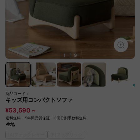
1
|
9
商品コード：
キッズ用コンパクトソファ
¥53,590 ~
送料無料
・
5年間品質保証
・
3回分割手数料無料
生地
[A]フェイクレザー
[B]ファブリック