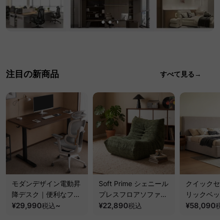
注目の新商品
すべて見る→
モダンデザイン電動昇
Soft Prime シェニール
クイックセ
降デスク｜便利なフッ
プレスフロアソファ｜
リックベッ
ク・コンセント・
¥29,990
~
圧縮梱包で搬入しやす
¥22,890
要で組み立
¥58,090
税込
税込
USB・Type-C対応で
い、軽量コンパクトの
ッションベ