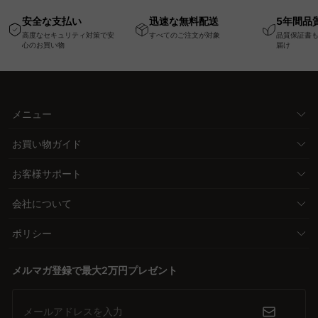
高さ調節可能なメモリ
幅75cm一人掛けソフ
ム
安全な支払い
迅速な無料配送
5年間品
ー機能搭載ワークデス
ァ
高度なセキュリティ対策で安
すべてのご注文が対象
品質保証書
ク
心のお買い物
届け
メニュー
お買い物ガイド
お客様サポート
会社について
ポリシー
メルマガ登録で最大2万円プレゼント
メールアドレスを入力