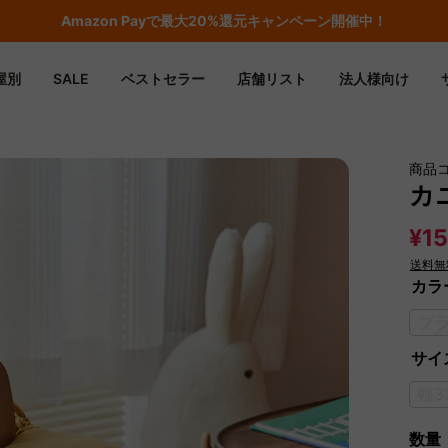
期間限定フラッシュセール！最大50％OFF
屋別
SALE
ベストセラー
店舗リスト
法人様向け
商品
カ
¥15
送料無
カラ
ブ
サイズ
幅3
数量