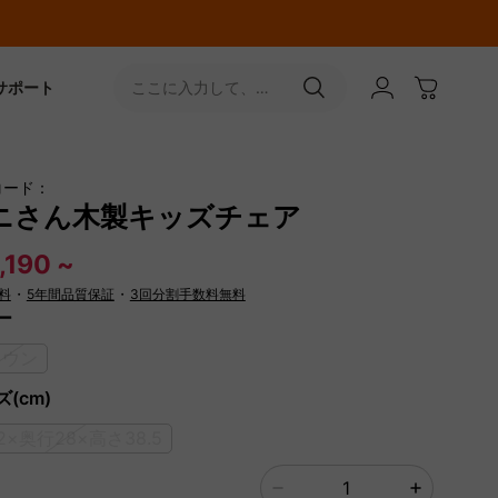
サポート
ここに入力して、
［↵］ボタンをタップ
コード：
ニさん木製キッズチェア
,190 ~
料
・
5年間品質保証
・
3回分割手数料無料
ー
ラウン
(cm)
2×奥行28×高さ38.5