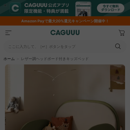
Amazon
Payで最大20%還元キャンペーン開催中！
ここに入力して、［↵］ボタンをタップ
ホーム
＞
レザー調ヘッドボード付きキッズベッド