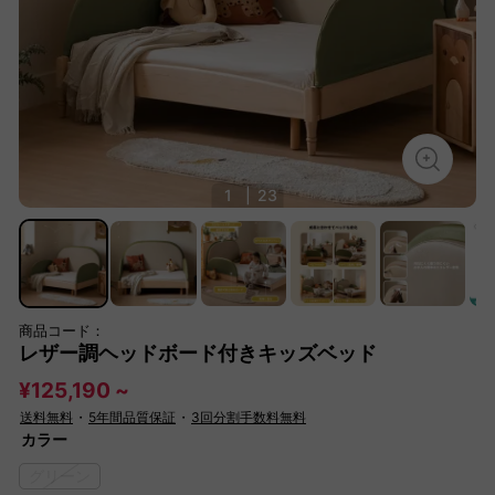
1
|
23
商品コード：
レザー調ヘッドボード付きキッズベッド
¥125,190 ~
送料無料
・
5年間品質保証
・
3回分割手数料無料
カラー
グリーン