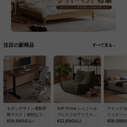
注目の新商品
すべて見る→
モダンデザイン電動昇
Soft Prime シェニール
クイックセ
降デスク｜便利なフッ
プレスフロアソファ｜
リックベッ
ク・コンセント・
¥29,990
~
圧縮梱包で搬入しやす
¥22,890
要で組み立
¥58,090
税込
税込
USB・Type-C対応で
い、軽量コンパクトの
ッションベ