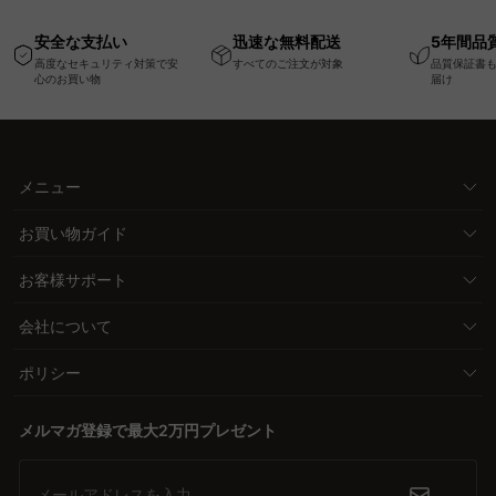
高さ調節可能なメモリ
幅75cm一人掛けソフ
ム
安全な支払い
迅速な無料配送
5年間品
ー機能搭載ワークデス
ァ
高度なセキュリティ対策で安
すべてのご注文が対象
品質保証書
ク
心のお買い物
届け
メニュー
お買い物ガイド
お客様サポート
会社について
ポリシー
メルマガ登録で最大2万円プレゼント
メールアドレスを入力