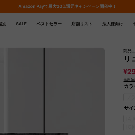
期間限定フラッシュセール！最大50％OFF
屋別
SALE
ベストセラー
店舗リスト
法人様向け
商品
リ
¥29
送料無
カラ
ブ
サイズ
[A
[C