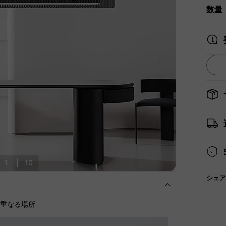
数量
1
|
10
シェア
に重なる場所