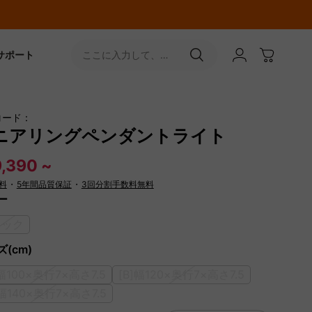
サポート
ここに入力して、
［↵］ボタンをタップ
コード：
ニアリングペンダントライト
,390 ~
料
・
5年間品質保証
・
3回分割手数料無料
ー
ラック
(cm)
]幅100×奥行7×高さ7.5
[B]幅120×奥行7×高さ7.5
]幅140×奥行7×高さ7.5