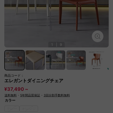
1
|
9
商品コード：
エレガントダイニングチェア
¥37,490 ~
送料無料
・
5年間品質保証
・
3回分割手数料無料
カラー
グレー
オレンジ