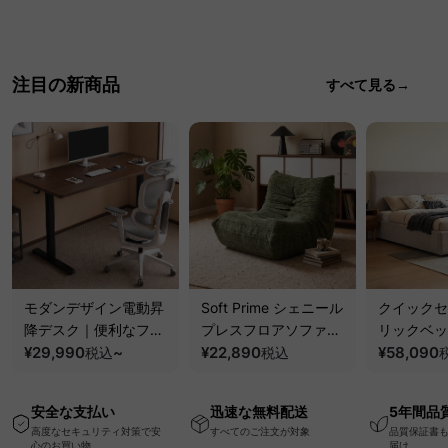
注目の新商品
すべて見る→
モダンデザイン電動昇
Soft Prime シェニール
クイックセ
降デスク｜便利なフッ
プレスフロアソファ｜
リックベッ
ク・コンセント・
¥29,990
~
圧縮梱包で搬入しやす
¥22,890
要で組み立
¥58,090
税込
税込
USB・Type-C対応で
い、軽量コンパクトの
ッションベ
高さ調節可能なメモリ
幅75cm一人掛けソフ
ム
安全な支払い
迅速な無料配送
5年間品
ー機能搭載ワークデス
ァ
高度なセキュリティ対策で安
すべてのご注文が対象
品質保証書
ク
心のお買い物
届け