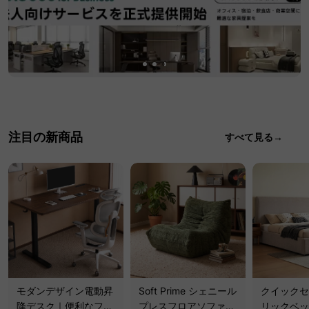
注目の新商品
すべて見る→
モダンデザイン電動昇
Soft Prime シェニール
クイックセ
降デスク｜便利なフッ
プレスフロアソファ｜
リックベッ