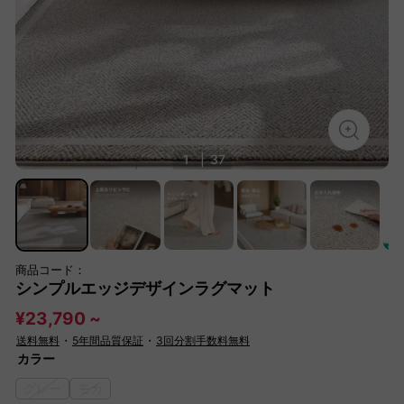
1
|
37
商品コード：
シンプルエッジデザインラグマット
¥23,790 ~
送料無料
・
5年間品質保証
・
3回分割手数料無料
カラー
グレー
モカ