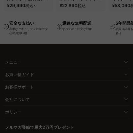
ク・コンセント・
¥29,990
~
圧縮梱包で搬入しやす
¥22,890
要で組み立
¥58,090
税込
税込
USB・Type-C対応で
い、軽量コンパクトの
ッションベ
高さ調節可能なメモリ
幅75cm一人掛けソフ
ム
安全な支払い
迅速な無料配送
5年間品
ー機能搭載ワークデス
ァ
高度なセキュリティ対策で安
すべてのご注文が対象
品質保証書
ク
心のお買い物
届け
メニュー
お買い物ガイド
お客様サポート
会社について
ポリシー
メルマガ登録で最大2万円プレゼント