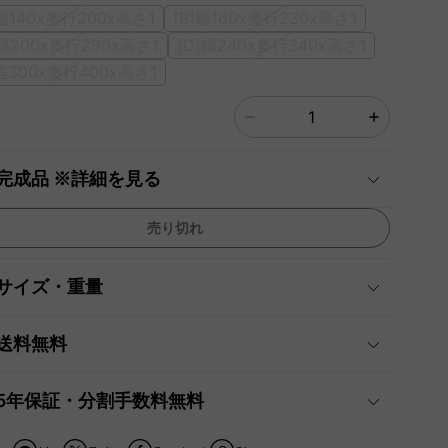
]幅140x奧行200x高さ1
[B]幅160x奧行230x高さ1
]幅200x奧行290x高さ1
[D]幅240x奧行340x高さ1
]幅300x奧行400x高さ1
完成品 ※詳細を見る
売り切れ
サイズ・重量
送料無料
5年保証・分割手数料無料