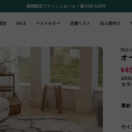
期間限定フラッシュセール！最大50％OFF
屋別
SALE
ベストセラー
店舗リスト
法人様向け
商品
オ
¥4
送料無
カラ
ラ
素材
ア
サイズ