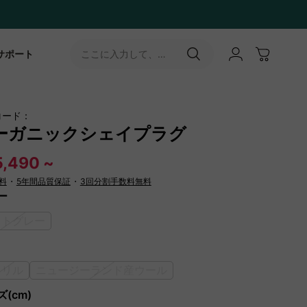
サポート
ここに入力して、
［↵］ボタンをタップ
コード：
ーガニックシェイプラグ
5,490 ~
料
・
5年間品質保証
・
3回分割手数料無料
ー
イトグレー
クリル
ニュージーランド産ウール
(cm)