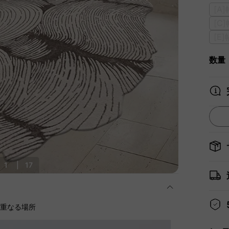
[A
[C
[E
数量
1
|
17
に重なる場所