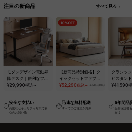
注目の新商品
すべて見る→
10％OFF
モダンデザイン電動昇
【新商品特別価格】ク
クラシック
降デスク｜便利なフッ
イックセットファブリ
ビスタンド
ク・コンセント・
¥29,990
~
ックベッド｜工具不要
¥52,290
~
100kgの
¥41,590
税込
税込
¥58,090
USB・Type-C対応で
で組み立てられるクッ
と場所を選
高さ調節可能なメモリ
ションベッドフレーム
キャスター
安全な支払い
迅速な無料配送
5年間品
ー機能搭載ワークデス
高度なセキュリティ対策で安
すべてのご注文が対象
品質保証書
ク
心のお買い物
届け