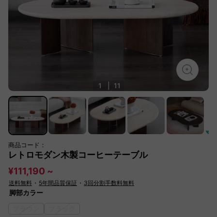
1
|
11
商品コード：
レトロモダン木製コーヒーテーブル
¥111,190 ~
送料無料
・
5年間品質保証
・
3回分割手数料無料
脚部カラー
ブラウン
ブラック