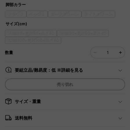
脚部カラー
ブラック
ベージュ
ダークグリーン
ライトグリーン
サイズ(cm)
[A]幅80×奥行80×高さ40
[B]幅90×奥行90×高さ40
[C]幅100×奥行100×高さ40
数量
要組立品/難易度：低 ※詳細を見る
売り切れ
サイズ・重量
送料無料