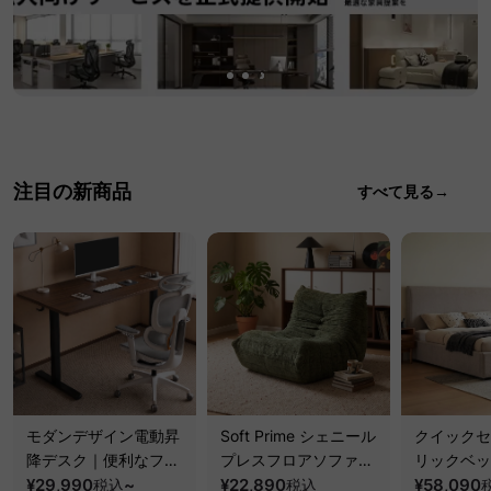
注目の新商品
すべて見る→
モダンデザイン電動昇
Soft Prime シェニール
クイックセ
降デスク｜便利なフッ
プレスフロアソファ｜
リックベッ
ク・コンセント・
¥29,990
~
圧縮梱包で搬入しやす
¥22,890
要で組み立
¥58,090
税込
税込