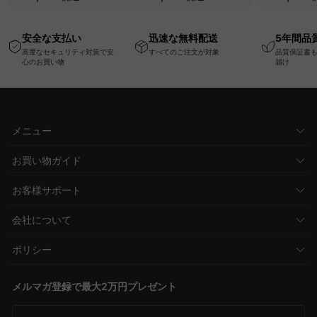
USB・Type-C対応で
い、軽量コンパクトの
ッションベ
高さ調節可能なメモリ
幅75cm一人掛けソフ
ム
安全な支払い
迅速な無料配送
5年間品
ー機能搭載ワークデス
ァ
高度なセキュリティ対策で安
すべてのご注文が対象
品質保証書
ク
心のお買い物
届け
メニュー
お買い物ガイド
お客様サポート
会社について
ポリシー
メルマガ登録で最大2万円プレゼント