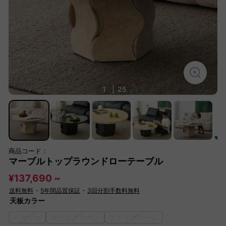
1
|
25
商品コード：
マーブルトップラウンドローテーブル
¥137,690 ~
送料無料
・
5年間品質保証
・
3回分割手数料無料
天板カラー
ベージュ
ダークグリーン
ライトグリーン