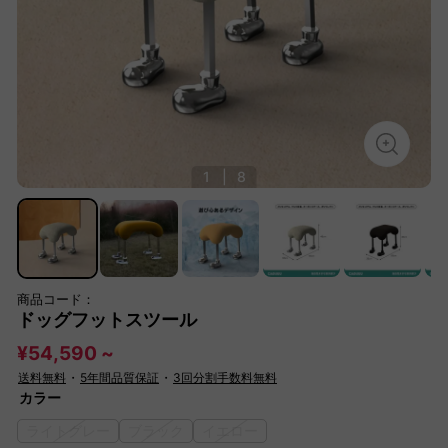
1
|
8
商品コード：
ドッグフットスツール
¥54,590 ~
送料無料
・
5年間品質保証
・
3回分割手数料無料
カラー
ライトグレー
ブラック
イエロー