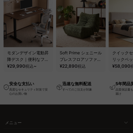
モダンデザイン電動昇
Soft Prime シェニール
クイックセ
降デスク｜便利なフッ
プレスフロアソファ｜
リックベッ
ク・コンセント・
¥29,990
~
圧縮梱包で搬入しやす
¥22,890
要で組み立
¥58,090
税込
税込
USB・Type-C対応で
い、軽量コンパクトの
ッションベ
高さ調節可能なメモリ
幅75cm一人掛けソフ
ム
安全な支払い
迅速な無料配送
5年間品
ー機能搭載ワークデス
ァ
高度なセキュリティ対策で安
すべてのご注文が対象
品質保証書
ク
心のお買い物
届け
メニュー