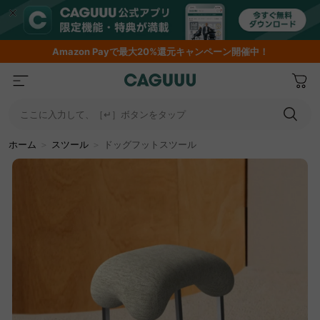
Amazon
Payで最大20%還元キャンペーン開催中！
ここに入力して、［↵］ボタンをタップ
ホーム
＞
スツール
＞
ドッグフットスツール