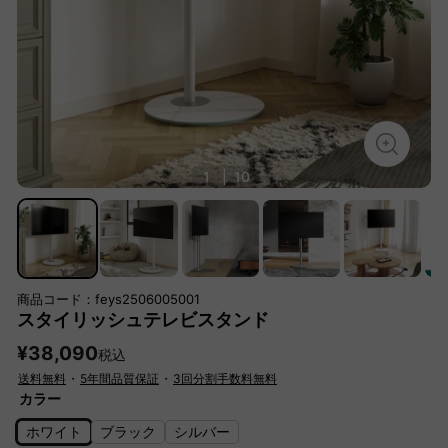
1
|
10
商品コード：feys2506005001
スタイリッシュテレビスタンド
¥38,090
税込
送料無料
・
5年間品質保証
・
3回分割手数料無料
カラー
ホワイト
ブラック
シルバー