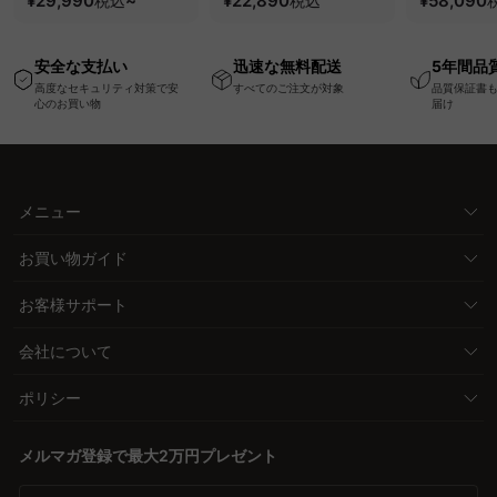
¥29,990
~
¥22,890
¥58,090
税込
税込
USB・Type-C対応で
い、軽量コンパクトの
ッションベ
高さ調節可能なメモリ
幅75cm一人掛けソフ
ム
安全な支払い
迅速な無料配送
5年間品
ー機能搭載ワークデス
ァ
高度なセキュリティ対策で安
すべてのご注文が対象
品質保証書
ク
心のお買い物
届け
メニュー
お買い物ガイド
お客様サポート
会社について
ポリシー
メルマガ登録で最大2万円プレゼント