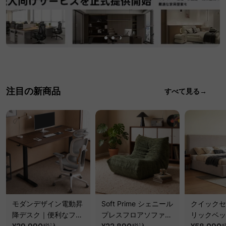
注目の新商品
すべて見る→
モダンデザイン電動昇
Soft Prime シェニール
クイックセ
降デスク｜便利なフッ
プレスフロアソファ｜
リックベッ
ク・コンセント・
圧縮梱包で搬入しやす
要で組み立