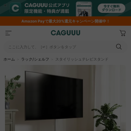
Amazon
Payで最大20%還元キャンペーン開催中！
ここに入力して、［↵］ボタンをタップ
ホーム
＞
ラック/シェルフ
＞
スタイリッシュテレビスタンド