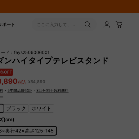
サポート
ここに入力して、
［↵］ボタンをタップ
ード：feys2506006001
ダンハイタイプテレビスタンド
0%OFF
3,890
¥54,890
税込
料
・
5年間品質保証
・
3回分割手数料無料
ー
カ
ブラック
ホワイト
(cm)
8×奥行42×高さ125-145