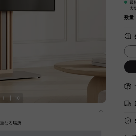
最
大
数量
1
|
10
に重なる場所