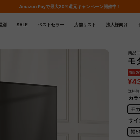
Amazon
Payで最大20%還元キャンペーン開催中！
屋別
SALE
ベストセラー
店舗リスト
法人様向け
商品コ
モ
2
商品
¥4
送料無
カラ
モ
サイズ
幅5