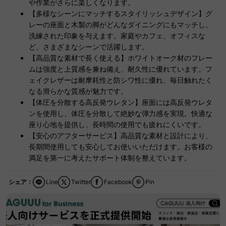
や作業がさらに楽しくなります。
【多様なシーンにマッチするスタイリッシュデザイン】グ
レーの座面と木製の脚がどんなダイニングにもマッチし、
洗練された印象を与えます。家庭やカフェ、オフィスな
ど、さまざまなシーンで活躍します。
【高品質な素材で長く使える】ホワイトオーク材のフレー
ムは強度と上質感を兼ね備え、耐久性に優れています。フ
ェイクレザーは耐摩耗性と防シワ性に優れ、毎日触れたく
なる滑らかな質感が魅力です。
【体圧を分散する高反発ウレタン】座面には高反発ウレタ
ンを使用し、体圧を分散して絶妙な弾力感を実現。快適な
座り心地を提供し、長時間の使用でも疲れにくいです。
【安心のアフターサービス】高品質な素材と設計により、
長期間使用しても安心してお使いいただけます。お客様の
満足を第一に考えたサポート体制を整えています。
シェア：
Line
Twitter
Facebook
Pin