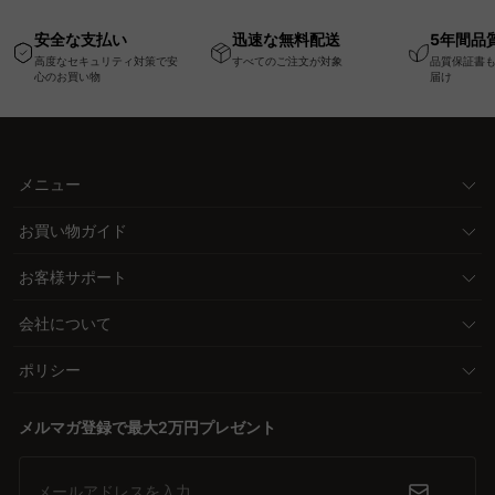
高さ調節可能なメモリ
幅75cm一人掛けソフ
ム
安全な支払い
迅速な無料配送
5年間品
ー機能搭載ワークデス
ァ
高度なセキュリティ対策で安
すべてのご注文が対象
品質保証書
ク
心のお買い物
届け
メニュー
お買い物ガイド
お客様サポート
会社について
ポリシー
メルマガ登録で最大2万円プレゼント
メールアドレスを入力