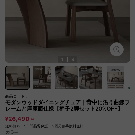
1
|
9
商品コード：
モダンウッドダイニングチェア｜背中に沿う曲線フ
レームと厚座面仕様【椅子2脚セット20%OFF】
¥26,490 ~
送料無料
・
5年間品質保証
・
3回分割手数料無料
カラー