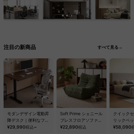
注目の新商品
すべて見る→
モダンデザイン電動昇
Soft Prime シェニール
クイックセ
降デスク｜便利なフッ
プレスフロアソファ｜
リックベッ
ク・コンセント・
¥29,990
~
圧縮梱包で搬入しやす
¥22,890
要で組み立
¥58,090
税込
税込
USB・Type-C対応で
い、軽量コンパクトの
ッションベ