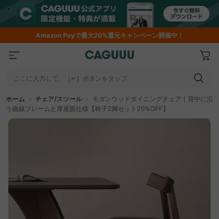
期間限定フラッシュセール！最大50％OFF
ここに入力して、［↵］ボタンをタップ
ホーム
＞
チェア/スツール
＞
モダンウッドダイニングチェア｜背中に沿
う曲線フレームと厚座面仕様【椅子2脚セット20%OFF】