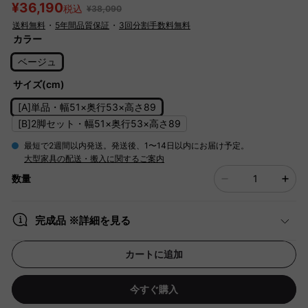
¥36,190
税込
¥38,090
送料無料
・
5年間品質保証
・
3回分割手数料無料
カラー
ベージュ
サイズ(cm)
[A]単品・幅51×奥行53×高さ89
[B]2脚セット・幅51×奥行53×高さ89
最短で2週間以内発送。発送後、1〜14日以内にお届け予定。
大型家具の配送・搬入に関するご案内
数量
完成品 ※詳細を見る
カートに追加
今すぐ購入