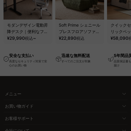
モダンデザイン電動昇
Soft Prime シェニール
クイックセ
降デスク｜便利なフッ
プレスフロアソファ｜
リックベッ
ク・コンセント・
¥29,990
~
圧縮梱包で搬入しやす
¥22,890
要で組み立
¥58,090
税込
税込
USB・Type-C対応で
い、軽量コンパクトの
ッションベ
高さ調節可能なメモリ
幅75cm一人掛けソフ
ム
安全な支払い
迅速な無料配送
5年間品
ー機能搭載ワークデス
ァ
高度なセキュリティ対策で安
すべてのご注文が対象
品質保証書
ク
心のお買い物
届け
メニュー
お買い物ガイド
お客様サポート
会社について